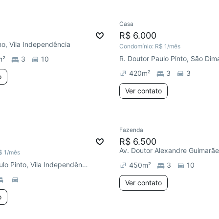
Casa
R$ 6.000
ho, Vila Independência
Condomínio:
R$ 1
/mês
R. Doutor Paulo Pinto, São Dim
m²
3
10
420
m²
3
3
o
Ver contato
Fazenda
R$ 6.500
$ 1
/mês
R. Doutor Paulo Pinto, Vila Independência
450
m²
3
10
Ver contato
o