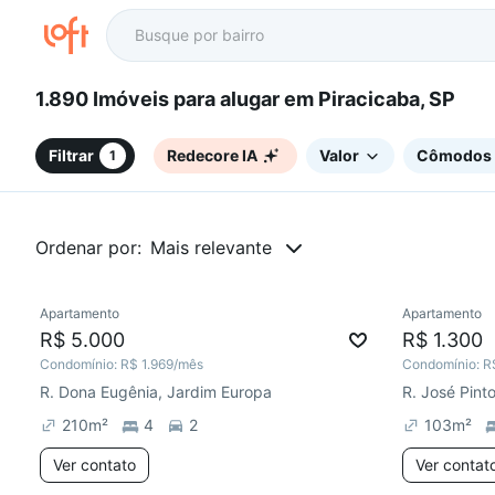
1.890 Imóveis para alugar em Piracicaba, SP
Filtrar
Redecore IA
Valor
Cômodos
1
Ordenar por:
Mais relevante
Apartamento
Apartamento
Redecorar
Chegou há 2 dias
Redecor
R$ 5.000
R$ 1.300
Condomínio:
R$ 1.969
/mês
Condomínio:
R
R. Dona Eugênia, Jardim Europa
R. José Pint
210
m²
4
2
103
m²
Ver contato
Ver contat