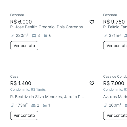
Fazenda
Fazenda
Chegou este mês
R$ 6.000
R$ 9.750
R. José Benitiz Gregório, Dois Córregos
R. Felício Fan
230
m²
3
6
371
m²
Ver contato
Ver contat
Casa
Casa de Condo
Chegou há 1 dia
Redecor
R$ 1.400
R$ 7.000
Condomínio:
R$ 1
/mês
Condomínio:
R
R. Beatriz da Silva Menezes, Jardim Parque Jupiá
Av. dos Marin
173
m²
2
1
260
m²
Ver contato
Ver contat