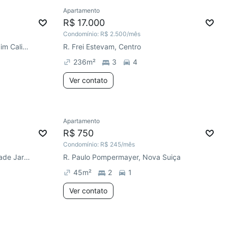
Apartamento
R$ 17.000
Condomínio:
R$ 2.500
/mês
Av. Francisco Luiz Rasera, Jardim Califórnia
R. Frei Estevam, Centro
236
m²
3
4
Ver contato
Apartamento
R$ 750
Condomínio:
R$ 245
/mês
R. Professor Luiz Curiacos, Cidade Jardim
R. Paulo Pompermayer, Nova Suiça
45
m²
2
1
Ver contato