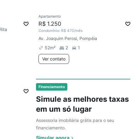
Ver
Apartamento
Chegou há 3 dias
R$ 1.250
Rita
Condomínio:
R$ 470
/mês
Av. Joaquim Perosi, Pompéia
52
m²
2
1
Ver contato
Ver
Financiamento
Simule as melhores taxas
em um só lugar
Assessoria imobiliária grátis para o seu
financiamento.
Simular agora