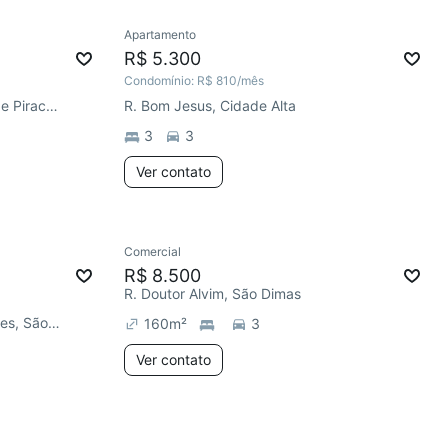
Apartamento
R$ 5.300
Condomínio:
R$ 810
/mês
R. Luiz José Mesquita, Terras de Piracicaba
R. Bom Jesus, Cidade Alta
3
3
Ver contato
Comercial
R$ 8.500
R. Doutor Alvim, São Dimas
Rodovia Samuel de Castro Neves, São Jorge
160
m²
3
Ver contato