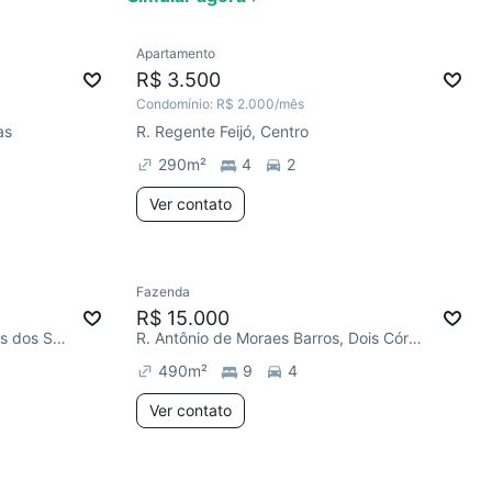
Ver
Apartamento
R$ 3.500
Condomínio:
R$ 2.000
/mês
as
R. Regente Feijó, Centro
290
m²
4
2
Ver contato
Fazenda
R$ 15.000
Av. Doutor Alexandre Guimarães dos Santos, Santa Rita
R. Antônio de Moraes Barros, Dois Córregos
490
m²
9
4
Ver contato