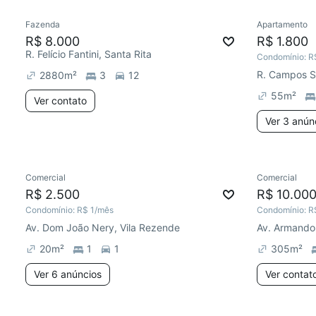
Fazenda
Apartamento
R$ 8.000
R$ 1.800
R. Felício Fantini, Santa Rita
Condomínio:
R
R. Campos Sa
2880
m²
3
12
55
m²
Ver contato
Ver 3 anún
Comercial
Comercial
R$ 2.500
R$ 10.00
Condomínio:
R$ 1
/mês
Condomínio:
R
Av. Dom João Nery, Vila Rezende
Av. Armando 
20
m²
1
1
305
m²
Ver 6 anúncios
Ver contat