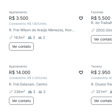
Apartamento
Fazenda
Chegou há 2 dias
R$ 3.500
R$ 5.500
R. do Trabal
Condomínio:
R$ 1.800
/mês
R. Frei Wilson de Araújo Menezes, Nova América
2000.00
163
m²
3
2
Ver contat
Ver contato
Apartamento
Terreno
R$ 14.000
R$ 2.950
Condomínio:
R$ 2.200
/mês
Condomínio:
R
R. Frei Estevam, Centro
236
m²
3
3
351
m²
Ver contato
Ver contat