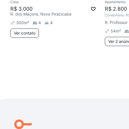
Casa
Apartamento
R$ 3.000
R$ 2.800
R. dos Maçons, Nova Piracicaba
Condomínio:
R
300
m²
4
4
54
m²
Ver contato
Ver 2 anún