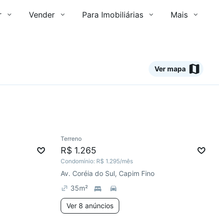
r
Vender
Para Imobiliárias
Mais
Ver mapa
8 anúncios
Ver
Terreno
Chegou há 6 dias
R$ 1.265
Condomínio:
R$ 1.295
/mês
Av. Coréia do Sul, Capim Fino
35
m²
Ver 8 anúncios