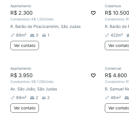
Apartamento
Cobertura
R$ 2.300
R$ 10.50
Condomínio:
R$ 1.200
/mês
Condomínio:
R
R. Barão de Piracicamirim, São Judas
R. Barão de 
89
m²
3
1
422
m²
Ver contato
Ver contat
Apartamento
Comercial
R$ 3.950
R$ 4.800
Condomínio:
R$ 1.080
/mês
Condomínio:
R
Av. São João, São Judas
R. Samuel N
89
m²
2
2
46
m²
Ver contato
Ver contat