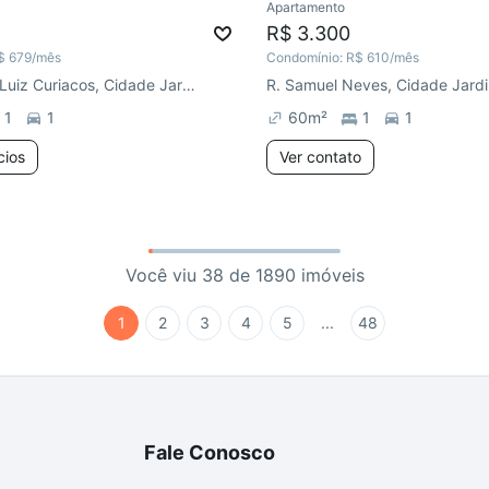
Apartamento
R$ 3.300
$ 679
/mês
Condomínio:
R$ 610
/mês
R. Professor Luiz Curiacos, Cidade Jardim
R. Samuel Neves, Cidade Jard
1
1
60
m²
1
1
cios
Ver contato
Você viu 38 de 1890 imóveis
1
2
3
4
5
...
48
Fale Conosco