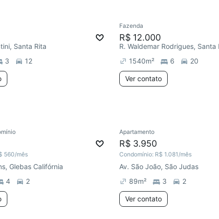
Fazenda
R$ 12.000
tini, Santa Rita
R. Waldemar Rodrigues, Santa 
3
12
1540
m²
6
20
o
Ver contato
mínio
Apartamento
ar
Redecorar
R$ 3.950
$ 560
/mês
Condomínio:
R$ 1.081
/mês
s, Glebas Califórnia
Av. São João, São Judas
4
2
89
m²
3
2
o
Ver contato