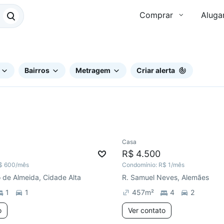
Comprar
Aluga
Bairros
Metragem
Criar alerta
Casa
ar
Chegou há 2 dias
Chegou há 2 dias
R$ 4.500
$ 600
/mês
Condomínio:
R$ 1
/mês
o de Almeida, Cidade Alta
R. Samuel Neves, Alemães
1
1
457
m²
4
2
o
Ver contato