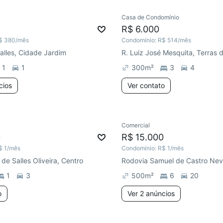
Casa de Condomínio
R$ 6.000
$ 380
/mês
Condomínio:
R$ 514
/mês
lles, Cidade Jardim
1
1
300
m²
3
4
cios
Ver contato
Comercial
0
R$ 15.000
$ 1
/mês
Condomínio:
R$ 1
/mês
de Salles Oliveira, Centro
1
3
500
m²
6
20
o
Ver 2 anúncios