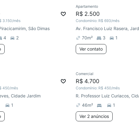
Apartamento
0
R$ 2.500
$ 3.150
/mês
Condomínio:
R$ 693
/mês
Piracicamirim, São Dimas
4
2
70
m²
3
1
o
Ver contato
Comercial
R$ 4.700
$ 450
/mês
Condomínio:
R$ 450
/mês
eves, Cidade Jardim
1
46
m²
1
o
Ver 2 anúncios