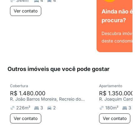
344
m²
4
4
Ver contato
Ainda não é o
procura?
Descubra imóveis s
deste condomínio.
Ver
Outros imóveis que você pode gostar
Cobertura
Apartamento
R$ 1.480.000
R$ 1.350.000
R. João Barros Moreira, Recreio dos Bandeirantes
226
m²
3
2
180
m²
3
Ver contato
Ver contato