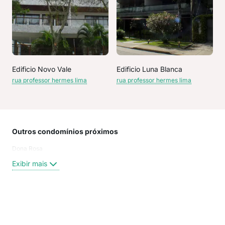
Edificio Novo Vale
Edificio Luna Blanca
rua professor hermes lima
rua professor hermes lima
Outros condomínios próximos
Rua
Dona Rosa
Rua
Rua
Exibir mais
Rua
Rua
Rua
Rua
Exi
Rua