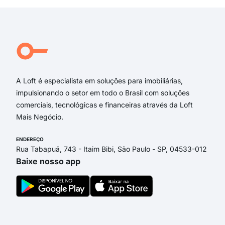
rua
rua 
rua 
rua
rua 
A Loft é especialista em soluções para imobiliárias,
impulsionando o setor em todo o Brasil com soluções
comerciais, tecnológicas e financeiras através da Loft
Mais Negócio.
ENDEREÇO
Rua Tabapuã, 743 - Itaim Bibi, São Paulo - SP, 04533-012
Baixe nosso app