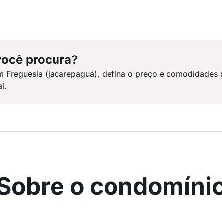
você procura?
m Freguesia (jacarepaguá), defina o preço e comodidades
l.
Sobre o condomíni