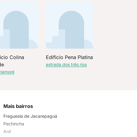
icio Colina
Edificio Pena Platina
de
estrada dos três rios
 mamoré
Mais bairros
Freguesia de Jacarepaguá
Pechincha
Anil