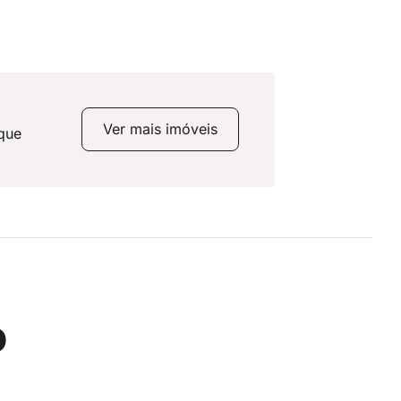
Ver mais imóveis
 que
o