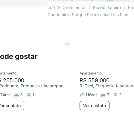
Loft
Onde morar
Rio de Janeiro
Fr
Condomínio Parque Residencial Tres Rios
pode gostar
artamento
Apartamento
$ 265.000
R$ 559.000
R. Potiguara, Freguesia (Jacarepaguá)
R. Tirol, Freguesia (Jacare
74
m²
3
1
116
m²
3
2
er contato
Ver contato