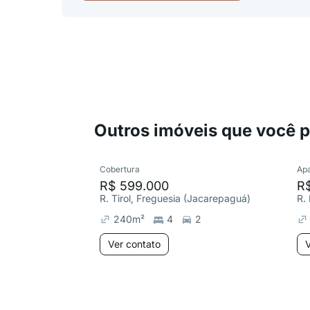
Outros imóveis que você 
Cobertura
Ap
R$ 599.000
R
R. Tirol, Freguesia (Jacarepaguá)
240
m²
4
2
Ver contato
V