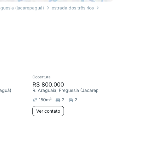
eguesia (jacarepaguá)
estrada dos três rios
Cobertura
Cobertura
R$ 800.000
R$ 698
paguá)
R. Araguaia, Freguesia (Jacarepaguá)
150
m²
2
2
241
m
Ver contato
Ver co