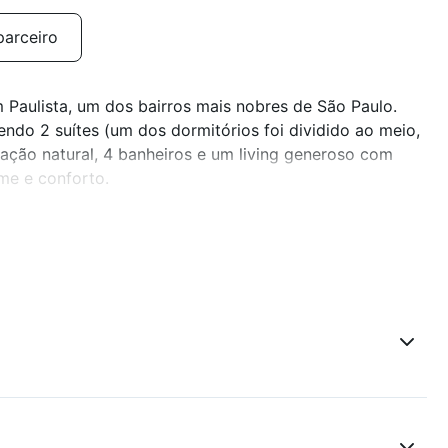
parceiro
Paulista, um dos bairros mais nobres de São Paulo.
ndo 2 suítes (um dos dormitórios foi dividido ao meio,
nação natural, 4 banheiros e um living generoso com
me e conforto.
 e dependência completa. O imóvel dispõe ainda de 2
 garante segurança e tranquilidade. A localização é
ntes, lojas, shoppings, escolas de alto padrão e
forto, localização e elegância em um só lugar.