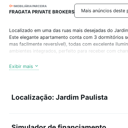
IMOBILIÁRIA PARCEIRA
Mais anúncios deste 
FRAGATA PRIVATE BROKERS
Localizado em uma das ruas mais desejadas do Jardim 
Este elegante apartamento conta com 3 dormitórios se
mas facilmente reversível), todas com excelente ilumi
ambientes integrados, perfeito para receber com char
A cozinha é funcional, com excelente área de serviço
Exibir mais
vagas de garagem bem posicionadas.
O prédio é exclusivo, com portaria 24h e estrutura que
simplesmente privilegiada: a poucos passos de restaura
Localização: Jardim Paulista
importantes vias de acesso. Ideal para quem busca con
Simulador de financiamento