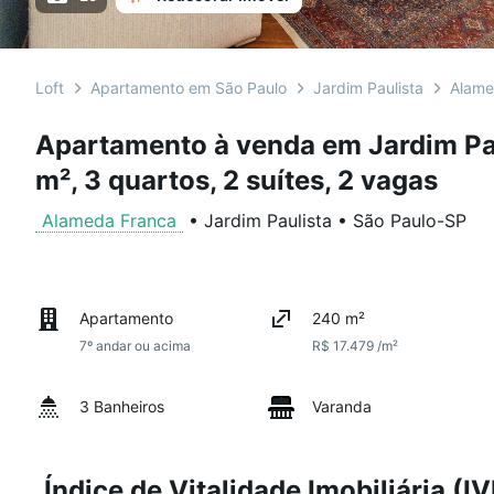
Loft
Apartamento em São Paulo
Jardim Paulista
Alame
Apartamento à venda em Jardim Pa
m², 3 quartos, 2 suítes, 2 vagas
Alameda Franca
•
Jardim Paulista
•
São Paulo
-
SP
Apartamento
240 m²
7º andar ou acima
R$ 17.479 /m²
3 Banheiros
Varanda
Índice de Vitalidade Imobiliária (IV