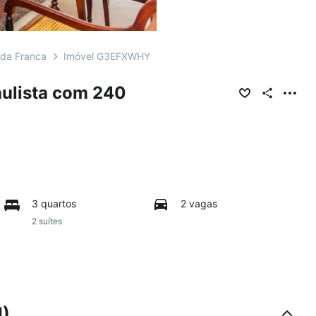
da Franca
Imóvel G3EFXWHY
ulista com 240
3 quartos
2 vagas
2 suítes
I)