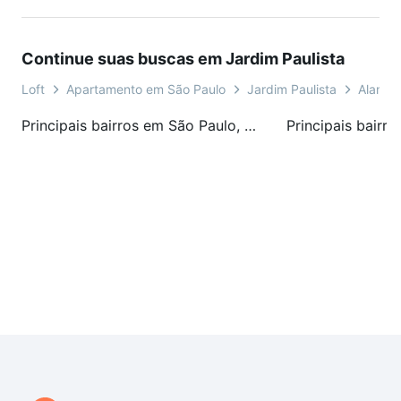
garagem fixas com tamanho mais que suficiente para 4
carros.
Continue suas buscas em Jardim Paulista
Loft
Apartamento em São Paulo
Jardim Paulista
Alamed
Principais bairros em São Paulo, SP