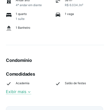
Andar alto
58 m²
4º andar em diante
R$ 6.034 /m²
1 quarto
1 vaga
1 suíte
1 Banheiro
Condomínio
Comodidades
Academia
Salão de festas
Exibir mais