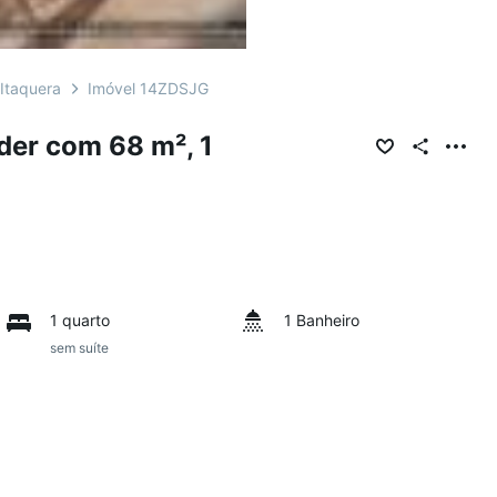
Itaquera
Imóvel 14ZDSJG
der com 68 m², 1
1 quarto
1 Banheiro
sem suíte