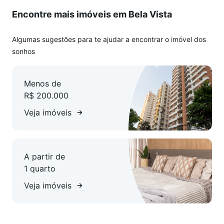
Encontre mais imóveis em Bela Vista
Ideal tanto para quem deseja morar com estilo e
funcionalidade quanto para investidores que buscam
oportunidades em regiões de alta demanda, o Studio
Algumas sugestões para te ajudar a encontrar o imóvel dos
Normandie alia história, localização e praticidade, compondo
sonhos
um cenário perfeito para quem valoriza o estilo de vida
urbano, com tudo o que São Paulo tem de melhor à
Menos de
disposição.
R$ 200.000
Não deixe de nos consultar.
Veja imóveis
Sujeito à confirmação de disponibilidade e valores, sem
aviso prévio.
A partir de
1 quarto
Veja imóveis