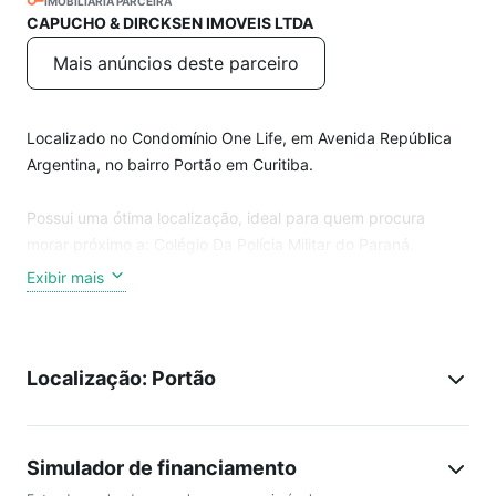
IMOBILIÁRIA PARCEIRA
CAPUCHO & DIRCKSEN IMOVEIS LTDA
Mais anúncios deste parceiro
Localizado no Condomínio One Life, em Avenida República
Argentina, no bairro Portão em Curitiba.
Possui uma ótima localização, ideal para quem procura
morar próximo a: Colégio Da Polícia Militar do Paraná.
Exibir mais
Desfrute de uma estrutura de condomínio, com diversas
comodidades como:
. Lavanderia;
Localização: Portão
. Churrasqueira condominial;
. Piscina Adulto;
. Portaria;
. Sala de Jogos;
Simulador de financiamento
. Segurança;