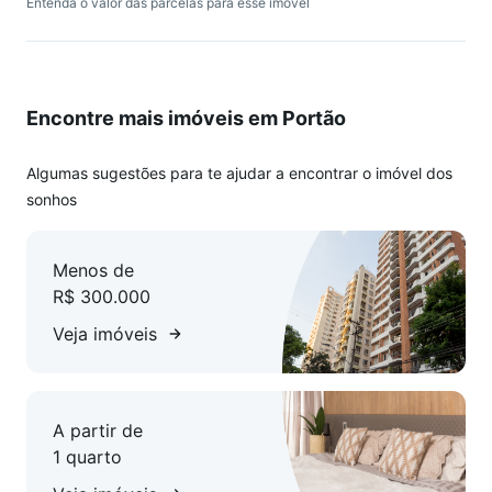
Entenda o valor das parcelas para esse imóvel
. Elevador Social;
. Espaço gourmet;
. Fitness;
. Horta coletiva;
Encontre mais imóveis em Portão
. Lounge;
. Pet place;
. Solarium;
Algumas sugestões para te ajudar a encontrar o imóvel dos
. Vestiários;
sonhos
Em construção.
Menos de
R$ 300.000
O preço final deste imóvel está sujeito a possíveis reajustes,
bem como taxas de IPTU e condomínio.
Veja imóveis
A partir de
1 quarto