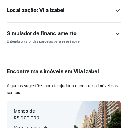
muito mais!
Localização: Vila Izabel
Detalhes dos Studio:
Unidades de 20,19m² a 64,45m²
Simulador de financiamento
4 pavimentos com design moderno
Entenda o valor das parcelas para esse imóvel
24 unidades exclusivas
Áreas comuns equipadas para seu conforto:
Lavanderia compartilhada
Elevador
Encontre mais imóveis em Vila Izabel
Coworking
Espaço Gourmet
Rooftop com vista privilegiada
Algumas sugestões para te ajudar a encontrar o imóvel dos
Bicicletário
sonhos
Tecnologia e praticidade:
Fechadura eletrônica nas portas de entrada das unidades
Menos de
Fechadura facial no portão de entrada
R$ 200.000
Infraestrutura para ar-condicionado
Infraestrutura para automatização
Veja imóveis