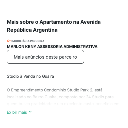
Mais sobre o Apartamento na Avenida
República Argentina
IMOBILIÁRIA PARCEIRA
MARLON KENY ASSESSORIA ADMINISTRATIVA
Mais anúncios deste parceiro
Studio à Venda no Guaira
O Empreendimento Condominio Studio Park 2, está
localizado no Bairro Guaira, composto por 24 Studio para
quem busca praticidade e um excelente custo-benefício em
um novo lar ou um excelente investimento em Curitiba!
Exibir mais
Próximo ao Palladium, acesso fácil a transporte público,
panificadoras, escolas, academias, comércios em geral e