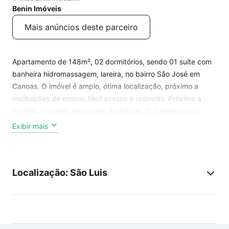
Benin Imóveis
Mais anúncios deste parceiro
Apartamento de 148m², 02 dormitórios, sendo 01 suíte com
banheira hidromassagem, lareira, no bairro São José em
Canoas. O imóvel é amplo, ótima localização, próximo a
instituições de ensino, fácil acesso a rodovias. Próximo a
escolas, creches, mercados, farmácias. O imóvel possui
ótimo acabamento, sendo dormitórios e sala com piso
Exibir mais
laminado e cozinha, área de serviço, banheiros com piso
porcelanato. O prédio é composto apenas de 02
apartamentos que podem usufruir de um terraço com
Localização: São Luis
espaço gourmet e apreciar a vista perene da cidade. Valores
do aluguel + encargos até a data do vencimento.