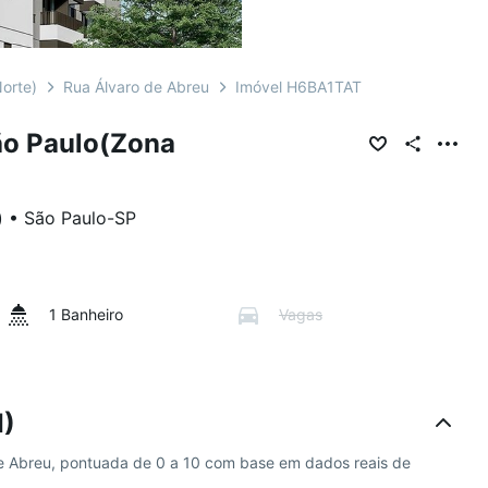
orte)
Rua Álvaro de Abreu
Imóvel H6BA1TAT
ão Paulo(Zona
)
•
São Paulo
-
SP
1 Banheiro
Vagas
I)
 de Abreu, pontuada de 0 a 10 com base em dados reais de