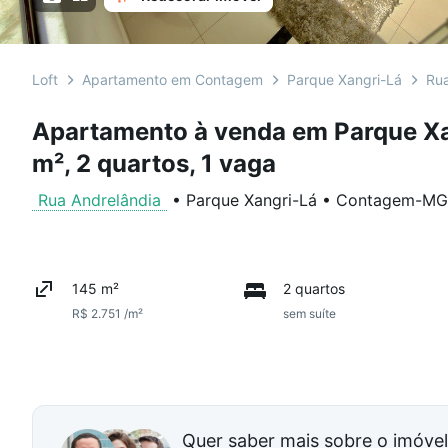
Loft
Apartamento em Contagem
Parque Xangri-Lá
Rua
Apartamento à venda em Parque X
m², 2 quartos, 1 vaga
Rua Andrelândia
•
Parque Xangri-Lá
•
Contagem
-
MG
145 m²
2 quartos
R$ 2.751 /m²
sem suíte
Quer saber mais sobre o imóve