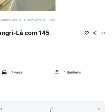
 Andrelândia
Imóvel 9EKE5998
angri-Lá com 145
1 vaga
1 Banheiro
l?