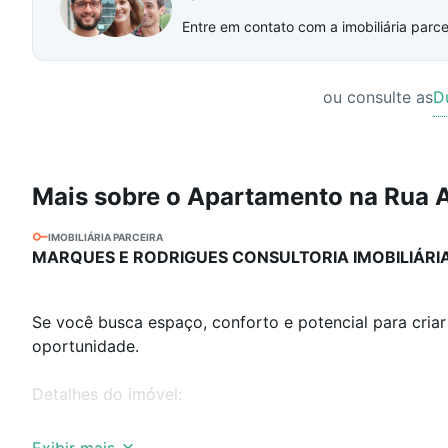
Entre em contato com a imobiliária parcei
ou consulte as
D
Mais sobre o Apartamento na Rua 
IMOBILIÁRIA PARCEIRA
MARQUES E RODRIGUES CONSULTORIA IMOBILIÁRI
Se você busca espaço, conforto e potencial para cria
oportunidade.
Detalhes do imóvel:
145,23 m² de área total