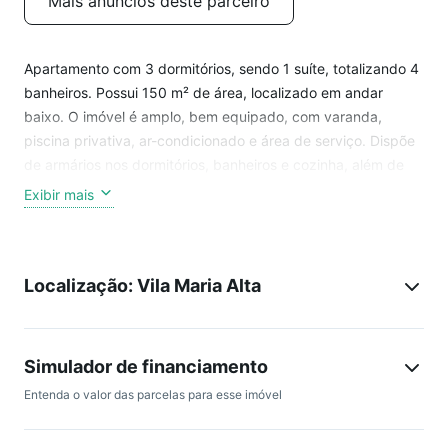
Mais anúncios deste parceiro
Apartamento com 3 dormitórios, sendo 1 suíte, totalizando 4
banheiros. Possui 150 m² de área, localizado em andar
baixo. O imóvel é amplo, bem equipado, com varanda,
piscina privativa, ar-condicionado e área de serviço. Dispõe
de armários nos dormitórios, banheiros e cozinha, além de
fogão incluso e portas amplas nos dormitórios e corredores.
Exibir mais
O condomínio possui lazer com piscina, academia, salão de
festas, churrasqueira e áreas de convivência para os
Localização: Vila Maria Alta
moradores.
Localizado no bairro Vila Maria Alta, em região com fácil
acesso a comércios, escolas, hospital, parque e opções de
Simulador de financiamento
serviços e lazer nas proximidades.
Entenda o valor das parcelas para esse imóvel