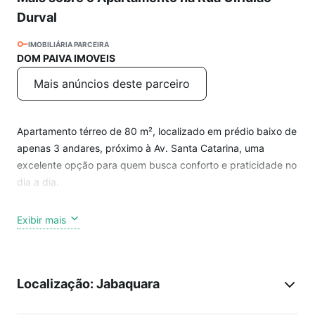
Durval
IMOBILIÁRIA PARCEIRA
DOM PAIVA IMOVEIS
Mais anúncios deste parceiro
Apartamento térreo de 80 m², localizado em prédio baixo de
apenas 3 andares, próximo à Av. Santa Catarina, uma
excelente opção para quem busca conforto e praticidade no
dia a dia.
O imóvel conta com 2 dormitórios bem distribuídos, ideal
Exibir mais
para famílias ou para quem deseja mais espaço e
funcionalidade. Possui ainda 1 vaga de garagem
determinada e coberta, garantindo mais comodidade e
Localização: Jabaquara
segurança. Cada apartamento possui interfone direto. Prédio
conta com zelador.