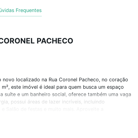
úvidas Frequentes
UA CORONEL PACHECO
 novo localizado na Rua Coronel Pacheco, no coração
9 m², este imóvel é ideal para quem busca um espaço
ma suíte e um banheiro social, oferece também uma vaga
, possui áreas de lazer incríveis, incluindo
e Salão de festas e muito mais. Aproveite a
erto de tudo que você precisa. Não perca essa