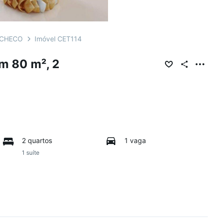
ACHECO
Imóvel CET114
m 80 m², 2
2 quartos
1 vaga
1 suíte