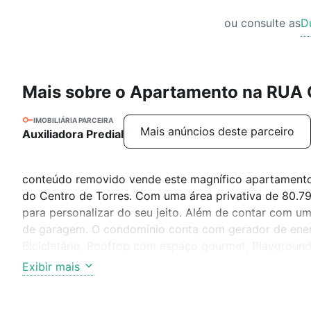
ou consulte as
D
Mais sobre o Apartamento na R
IMOBILIÁRIA PARCEIRA
Mais anúncios deste parceiro
Auxiliadora Predial
conteúdo removido vende este magnífico apartamento
do Centro de Torres. Com uma área privativa de 80.7
para personalizar do seu jeito. Além de contar com u
de garagem. O condomínio conta com gerador de energia
Bicicletário, Rooftop com espaço gourmet, Playground 
conveniência de residir em uma localização central, p
Exibir mais
oportunidade!