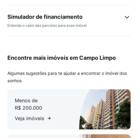
banheiro, garantindo praticidade e organização. A área de
serviço integrada acrescenta ainda mais comodidade, e as
Simulador de financiamento
telas de segurança nas janelas garantem tranquilidade para
Entenda o valor das parcelas para esse imóvel
você e sua família. Com acesso para conteúdo removidoD,
este imóvel é uma excelente oportunidade para quem busca
conforto e funcionalidade. Agende já uma visita e venha
conhecer este imóvel pessoalmente!
Encontre mais imóveis em Campo Limpo
Algumas sugestões para te ajudar a encontrar o imóvel dos
sonhos
Menos de
R$ 200.000
Veja imóveis