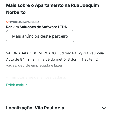
Mais sobre o Apartamento na Rua Joaquim
Norberto
IMOBILIÁRIA PARCEIRA
Rankim Solucoes de Software LTDA
Mais anúncios deste parceiro
VALOR ABAIXO DO MERCADO - Jd São Paulo/Vila Paulicéia –
Apto de 84 m², 9 min a pé do metrô, 3 dorm (1 suíte), 2
vagas, dep de empregada e lazer!
- 4 minutos a pé da famosa padaria;
- 9 minutos a pé do metrô Jd São Paulo;
Exibir mais
- Excelente planta, muito bem distribuída;
- 3 dormitórios com armários planejados, sendo 1 suíte;
- 4 banheiros (suíte, social, lavado e área de serviço);
Localização: Vila Paulicéia
- Dependência de empregada (quarto + banheiro);