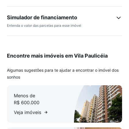
- Sala espaçosa com janela grande, oferecendo excelente
claridade e luminosidade;
- Cozinha com armários planejados;
Simulador de financiamento
- Área de serviço;
Entenda o valor das parcelas para esse imóvel
- 2 vagas cobertas e demarcadas;
- Área de lazer com churrasqueira, salão de festas e
playground;
- Portaria presencial 24h.
Encontre mais imóveis em Vila Paulicéia
Excelente planta e localização, a 4 minutos a pé da famosa
padaria, bem como de diversos comércios na Avenida Nova
Algumas sugestões para te ajudar a encontrar o imóvel dos
Cantareira (restaurantes, lojas, bancos, posto de gasolina,
sonhos
etc). Bairro arborizado e muito bem quisto.
Menos de
R$ 600.000
Veja imóveis