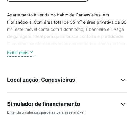
Apartamento à venda no bairro de Canasvieiras, em
Florianópolis. Com área total de 55 m² e área privativa de 36
m², este imóvel conta com 1 dormitório, 1 banheiro e 1 vaga
de garagem, ideal para quem busca conforto e praticidade.
O condomínio oferece diversas comodidades, como portaria,
elevador e segurança 24 horas. Aproveite a oportunidade de
Exibir mais
viver em um espaço com ar condicionado, água quente e
armário embutido.
Localização: Canasvieiras
Não perca a chance de conhecer seu novo lar!
Simulador de financiamento
Entenda o valor das parcelas para esse imóvel