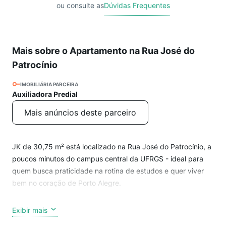
ou consulte as
Dúvidas Frequentes
Mais sobre o Apartamento na Rua José do
Patrocínio
IMOBILIÁRIA PARCEIRA
Auxiliadora Predial
Mais anúncios deste parceiro
JK de 30,75 m² está localizado na Rua José do Patrocínio, a
poucos minutos do campus central da UFRGS - ideal para
quem busca praticidade na rotina de estudos e quer viver
bem no coração de Porto Alegre.
O imóvel é semi mobiliado, oferecendo mais conforto desde
Exibir mais
o primeiro dia e liberdade para personalizar do seu jeito.