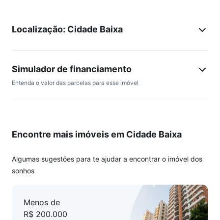
Você estará cercado por uma variedade de bares, cafés,
Localização: Cidade Baixa
restaurantes e opções gastronômicas, perfeitos para curtir
com amigos ou relaxar após a aula. Além disso, há garagens
para alugar nas redondezas, garantindo facilidade para
quem tem carro.
Simulador de financiamento
Entenda o valor das parcelas para esse imóvel
O prédio conta com elevador e portaria noturna,
proporcionando mais segurança e comodidade.
Viva perto da UFRGS e aproveite tudo que a Cidade Baixa
Encontre mais imóveis em Cidade Baixa
tem de melhor!
Algumas sugestões para te ajudar a encontrar o imóvel dos
sonhos
Menos de
R$ 200.000