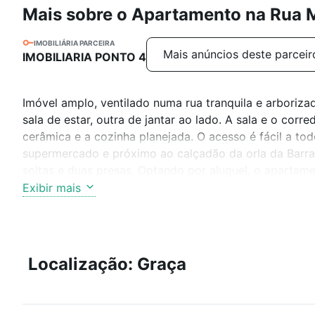
Mais sobre o Apartamento na Rua 
IMOBILIÁRIA PARCEIRA
Mais anúncios deste parceir
IMOBILIARIA PONTO 4
Imóvel amplo, ventilado numa rua tranquila e arboriza
sala de estar, outra de jantar ao lado. A sala e o co
cerâmica e a cozinha planejada. O acesso é fácil a to
supermercado e próximo ao calçadão da orla da Barra 
soltas e duas presas. Optando por aluguel, o apartame
Exibir mais
Localização: Graça