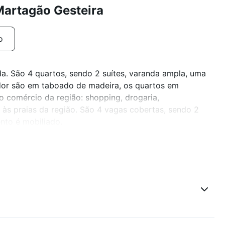
Martagão Gesteira
o
da. São 4 quartos, sendo 2 suítes, varanda ampla, uma
rredor são em taboado de madeira, os quartos em
do comércio da região: shopping, drogaria,
às praias da região. São 4 vagas cobertas, sendo 2
nto é mobiliado.