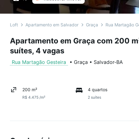
Loft
Apartamento em Salvador
Graça
Rua Martagão Ge
Apartamento em Graça com 200 m²,
suítes, 4 vagas
Rua Martagão Gesteira
•
Graça
•
Salvador
-
BA
200 m²
4 quartos
R$ 4.475 /m²
2 suítes