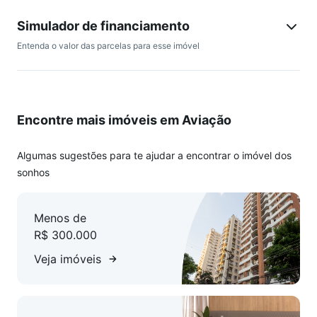
Localização Perfeita: Apenas a 300 metros do mar, para que
você possa aproveitar a praia sempre que desejar.
Simulador de financiamento
Ambiente Simples e Acolhedor: Um lar charmoso para relaxar
Entenda o valor das parcelas para esse imóvel
e aproveitar o clima praiano.
Detalhes Adicionais:
Encontre mais imóveis em Aviação
Cozinha prática e funcional.
Sala de estar confortável.
Banheiro espaçoso.
Algumas sugestões para te ajudar a encontrar o imóvel dos
Área de serviço.
sonhos
Localização:
Menos de
Este imóvel está estrategicamente situado em Praia Grande,
R$ 300.000
oferecendo fácil acesso a comodidades locais, restaurantes
e o melhor da vida à beira-mar.
Veja imóveis
AGENDAMENTO DISPONÍVEL!