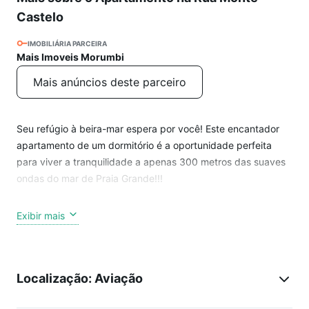
Castelo
IMOBILIÁRIA PARCEIRA
Mais Imoveis Morumbi
Mais anúncios deste parceiro
Seu refúgio à beira-mar espera por você! Este encantador
apartamento de um dormitório é a oportunidade perfeita
para viver a tranquilidade a apenas 300 metros das suaves
ondas do mar de Praia Grande!!!
Características do Imóvel:
Exibir mais
1 Dormitório: Aconchegante e espaçoso, oferecendo um
retiro tranquilo.
Localização: Aviação
Duas Sacadas: Desfrute de vistas panorâmicas e brisas do
oceano a partir de duas sacadas privativas.