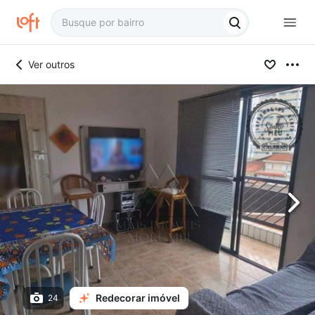
Ver outros
Redecorar imóvel
24