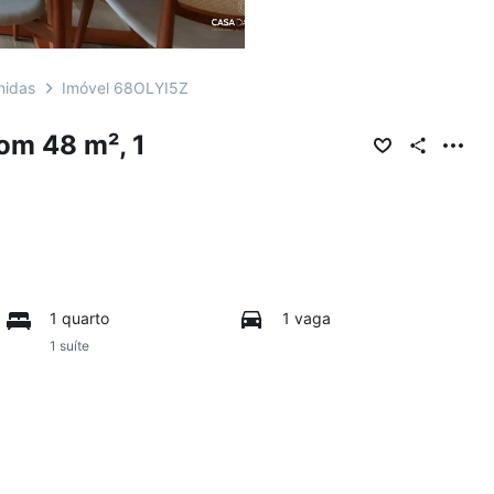
nidas
Imóvel 68OLYI5Z
om 48 m², 1
1 quarto
1 vaga
1 suíte