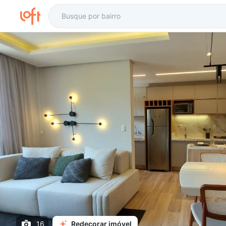
16
Redecorar imóvel