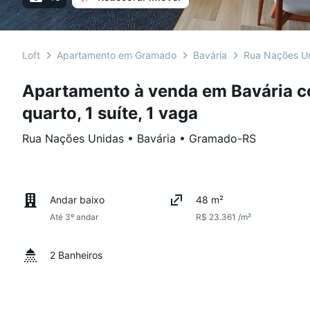
Loft
Apartamento em Gramado
Bavária
Rua Nações U
Apartamento à venda em Bavária c
quarto, 1 suíte, 1 vaga
Rua Nações Unidas
•
Bavária
•
Gramado
-
RS
Andar baixo
48 m²
Até 3º andar
R$ 23.361 /m²
2 Banheiros