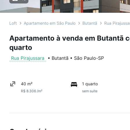
Loft
Apartamento em São Paulo
Butantã
Rua Pirajussa
Apartamento à venda em Butantã c
quarto
Rua Pirajussara
•
Butantã
•
São Paulo
-
SP
40 m²
1 quarto
R$ 8.306 /m²
sem suíte