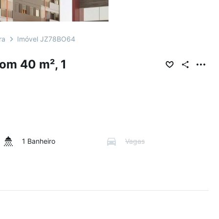
ra
Imóvel JZ78BO64
om 40 m², 1
1 Banheiro
Vagas