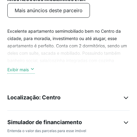
Mais anúncios deste parceiro
Excelente apartamento semimobiliado bem no Centro da
cidade, para moradia, investimento ou até alugar, esse
apartamento é perfeito. Conta com 2 dormitórios, sendo um
deles com suíte, sacada e mobiliado. Possuindo também
banheiro social, sala/cozinha integradas com cozinha
planejada, área de serviço e uma ampla sacada com
Exibir mais
churrasqueira. Box para estacionamento e sem falar nessa
localização privilegiada. Não perca tempo e agende uma
visita!!!
Localização: Centro
Simulador de financiamento
Entenda o valor das parcelas para esse imóvel