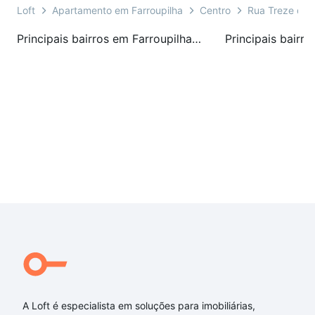
Rebaixo em Gesso
Loft
Apartamento em Farroupilha
Centro
Rua Treze de 
Revestimento externo com detalhes em pastilha
Saneamento
Principais bairros em Farroupilha, RS
Espera para ar condicionado
Gesso
A Loft é especialista em soluções para imobiliárias,