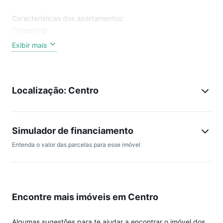
Características dos apartamentos:
Coworking
Hall Apartamento
Exibir mais
Jardim
Lavanderia
Portão Eletrônico
Localização: Centro
Pub Bar
Quadra Poliesportiva
Rede de Esgoto - EBE
Sala de Reuniões
Simulador de financiamento
Salão de festas
Entenda o valor das parcelas para esse imóvel
Salão gourmet
Terraço
Cerca Elétrica
Totalmente cercado
Encontre mais imóveis em Centro
Acessibilidade para Cadeirantes
Acesso para avenida comercial asfaltada e com ciclovia
Água
Algumas sugestões para te ajudar a encontrar o imóvel dos