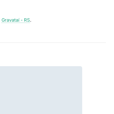
e
Gravataí - RS
.