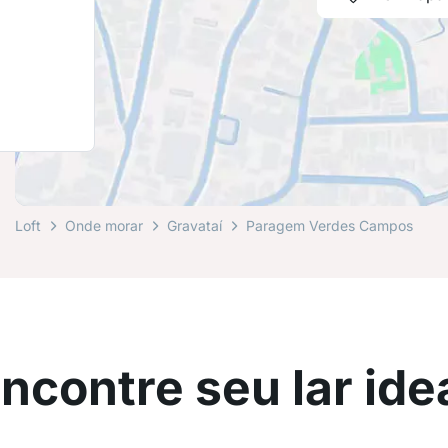
Loft
Onde morar
Gravataí
Paragem Verdes Campos
ncontre seu lar ide