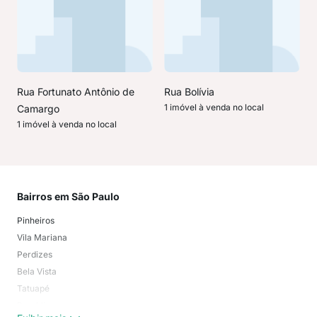
Rua Fortunato Antônio de
Rua Bolívia
1 imóvel à venda no local
Camargo
1 imóvel à venda no local
Bairros em São Paulo
Mai
Pinheiros
San
Vila Mariana
Moo
Perdizes
Bos
Bela Vista
Higi
Tatuapé
Vil
Brooklin
Exi