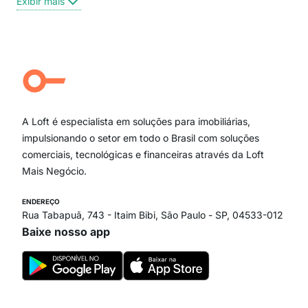
Exibir mais
Centro
Moema Pássaros
Jardim Paulista
Aclimação
Campo Belo
Ipiranga
Vila Andrade
Paraíso
A Loft é especialista em soluções para imobiliárias,
Itaim Bibi
impulsionando o setor em todo o Brasil com soluções
comerciais, tecnológicas e financeiras através da Loft
Mais Negócio.
ENDEREÇO
Rua Tabapuã, 743 - Itaim Bibi, São Paulo - SP, 04533-012
Baixe nosso app