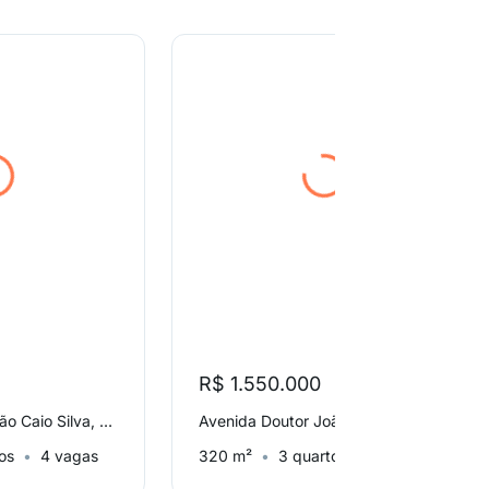
R$ 1.550.000
Avenida Doutor João Caio Silva, Parque Brasil 500
Avenida Doutor João Caio Silva, Parque Brasil 500
os
4 vagas
320 m²
3 quartos
4 vagas