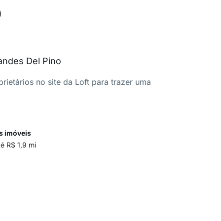
o
andes Del Pino
ietários no site da Loft para trazer uma
s imóveis
té R$ 1,9 mi