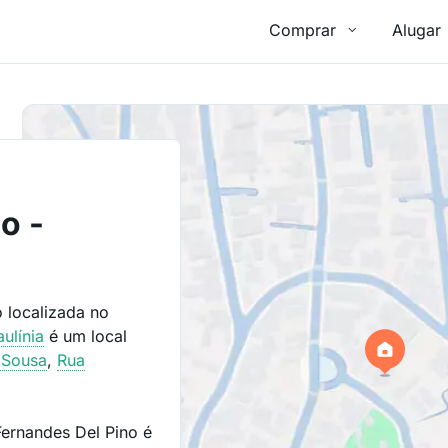
Comprar
Alugar
o
o -
 localizada no
aulínia
é um local
 Sousa
,
Rua
Fernandes Del Pino é