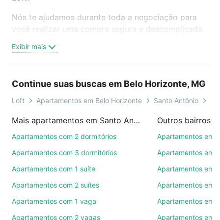
Nós te ajudamos durante toda a negociação para
você realizar uma compra segura e descomplicada.
Seja em um bairro mais residencial ou perto do
Exibir mais
trabalho e do metrô, aqui você vai encontrar a
oferta ideal de Apartamentos à venda em rua
cristina - Santo Antônio, Belo Horizonte, MG para
Continue suas buscas em Belo Horizonte, MG
conquistar seu sonho. Agende uma visita presencial
ou por videochamada, é grátis, sem compromisso e
Loft
Apartamentos em Belo Horizonte
Santo Antônio
Tip
você ainda conta com mais de 46 mil corretores e
Mais apartamentos em Santo Antônio
imobiliárias te ajudando na compra, venda ou troca
de imóveis.
Apartamentos com 2 dormitórios
Apartamentos em 
Apartamentos com 3 dormitórios
Apartamentos em C
Como escolher um imóvel?
Apartamentos com 1 suíte
Apartamentos em I
Use barra de busca no topo para pesquisar por
Apartamentos com 2 suítes
Apartamentos em P
ruas, bairros e até condomínios favoritos. Você
também pode usar os filtros como quantidade de
Apartamentos com 1 vaga
Apartamentos em J
quartos, suítes, com ou sem vaga de garagem para
Apartamentos com 2 vagas
Apartamentos em 