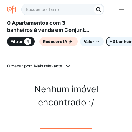
0 Apartamentos com 3
banheiros à venda em Conjunto
Habitacional Professor
Filtrar
Redecore IA
Valor
+3 banhei
4
Benedicto Cleto, Sorocaba, SP
Ordenar por:
Mais relevante
Nenhum imóvel
encontrado :/