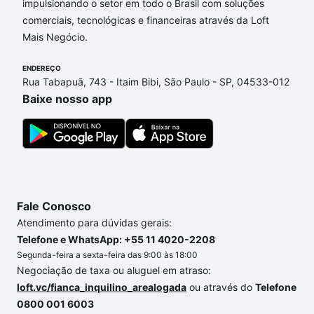
impulsionando o setor em todo o Brasil com soluções
venda em Conjunto Habitacional Professor
comerciais, tecnológicas e financeiras através da Loft
Benedicto Cleto, Sorocaba, SP?
Mais Negócio.
Aqui na Loft temos a oferta ideal para você, com
ENDEREÇO
Apartamentos com 3 banheiros à venda em
Rua Tabapuã, 743 - Itaim Bibi, São Paulo - SP, 04533-012
Conjunto Habitacional Professor Benedicto Cleto,
Baixe nosso app
Sorocaba, SP que custam a partir de R$ 0 e com
nossas opções de financiamento imobiliário as
parcelas podem se adequar ao seu orçamento. Se
ainda tem alguma dúvida dos custos envolvidos no
processo de compra, veja em nosso portal
quanto
custa comprar um apartamento
e conte com a
Fale Conosco
gente para comprar o imóvel dos seus sonhos com
segurança e conforto. Loft, com você até as
Atendimento para dúvidas gerais:
chaves.
Telefone e WhatsApp: +55 11 4020-2208
Segunda-feira a sexta-feira das 9:00 às 18:00
Negociação de taxa ou aluguel em atraso:
loft.vc/fianca_inquilino_arealogada
ou através do
Telefone
0800 001 6003