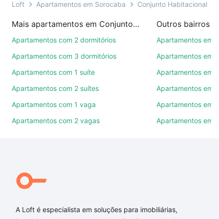
sonho. Agende uma visita presencial ou por
Loft
Apartamentos em Sorocaba
Conjunto Habitacional Pr
videochamada, é grátis, sem compromisso e você
Mais apartamentos em Conjunto Habitacional Professor Benedicto Cleto
Outros bairros 
ainda conta com mais de 46 mil corretores e
imobiliárias te ajudando na compra, venda ou troca
Apartamentos com 2 dormitórios
Apartamentos em C
de imóveis.
Apartamentos com 3 dormitórios
Apartamentos em Vi
Como escolher um imóvel?
Apartamentos com 1 suíte
Apartamentos em J
Apartamentos com 2 suítes
Apartamentos em J
Use barra de busca no topo para pesquisar por
ruas, bairros e até condomínios favoritos. Você
Apartamentos com 1 vaga
Apartamentos em Vi
também pode usar os filtros como quantidade de
Apartamentos com 2 vagas
Apartamentos em J
quartos, suítes, com ou sem vaga de garagem para
combinar perfeitamente com o preço, metragem e
comodidades, como piscina, academia, salão de
festas ou área verde e encontrar Apartamentos com
3 banheiros à venda em Conjunto Habitacional
Professor Benedicto Cleto, Sorocaba, SP ideal para
você na Loft.
A Loft é especialista em soluções para imobiliárias,
Qual o preço de Apartamentos com 3 banheiros à