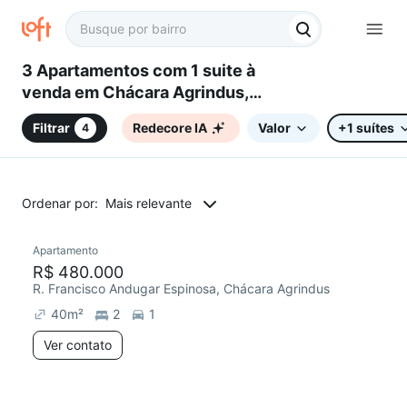
3 Apartamentos com 1 suite à
venda em Chácara Agrindus,
Taboão da Serra, SP
Filtrar
Redecore IA
Valor
+1 suítes
4
Ordenar por:
Mais relevante
Apartamento
Redecorar
Chegou este mês
R$ 480.000
R. Francisco Andugar Espinosa, Chácara Agrindus
40
m²
2
1
Ver contato