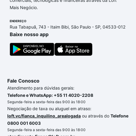
comerciais, tecnológicas e financeiras através da Loft
envolvidos no processo de compra, veja em nosso
Mais Negócio.
portal
quanto custa comprar um apartamento
e
conte com a gente para comprar o imóvel dos seus
ENDEREÇO
sonhos com segurança e conforto. Loft, com você
Rua Tabapuã, 743 - Itaim Bibi, São Paulo - SP, 04533-012
até as chaves.
Baixe nosso app
Fale Conosco
Atendimento para dúvidas gerais:
Telefone e WhatsApp: +55 11 4020-2208
Segunda-feira a sexta-feira das 9:00 às 18:00
Negociação de taxa ou aluguel em atraso:
loft.vc/fianca_inquilino_arealogada
ou através do
Telefone
0800 001 6003
Segunda-feira a sexta-feira das 9:00 às 18:00