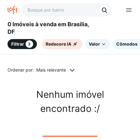
0 Imóveis à venda em Brasília,
DF
Filtrar
Redecore IA
Valor
Cômodos
2
Ordenar por:
Mais relevante
Nenhum imóvel
encontrado :/