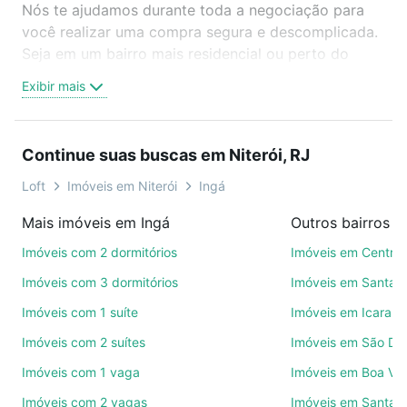
Nós te ajudamos durante toda a negociação para
você realizar uma compra segura e descomplicada.
Seja em um bairro mais residencial ou perto do
trabalho e do metrô, aqui você vai encontrar a
Exibir mais
oferta ideal de Imóveis à venda em rua jornalista
moacir padilha - Ingá, Niterói, RJ para conquistar
seu sonho. Agende uma visita presencial ou por
Continue suas buscas em Niterói, RJ
videochamada, é grátis, sem compromisso e você
ainda conta com mais de 46 mil corretores e
Loft
Imóveis em Niterói
Ingá
imobiliárias te ajudando na compra, venda ou troca
Mais imóveis em Ingá
Outros bairros e
de imóveis.
Imóveis com 2 dormitórios
Imóveis em Centro
Como escolher um imóvel?
Imóveis com 3 dormitórios
Imóveis em Santan
Use barra de busca no topo para pesquisar por
Imóveis com 1 suíte
Imóveis em Icaraí
ruas, bairros e até condomínios favoritos. Você
Imóveis com 2 suítes
Imóveis em São Do
também pode usar os filtros como quantidade de
quartos, suítes, com ou sem vaga de garagem para
Imóveis com 1 vaga
Imóveis em Boa Vi
combinar perfeitamente com o preço, metragem e
Imóveis com 2 vagas
Imóveis em Santa 