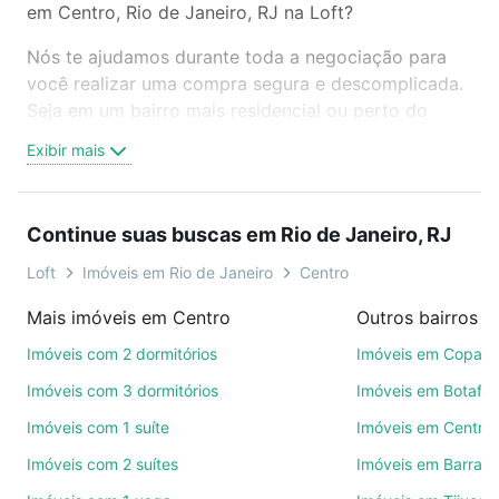
em Centro, Rio de Janeiro, RJ na Loft?
Nós te ajudamos durante toda a negociação para
você realizar uma compra segura e descomplicada.
Seja em um bairro mais residencial ou perto do
trabalho e do metrô, aqui você vai encontrar a
Exibir mais
oferta ideal de Imóveis com 2 quartos à venda em
Centro, Rio de Janeiro, RJ para conquistar seu
sonho. Agende uma visita presencial ou por
Continue suas buscas em Rio de Janeiro, RJ
videochamada, é grátis, sem compromisso e você
ainda conta com mais de 46 mil corretores e
Loft
Imóveis em Rio de Janeiro
Centro
imobiliárias te ajudando na compra, venda ou troca
Mais imóveis em Centro
de imóveis.
Imóveis com 2 dormitórios
Imóveis em Copac
Como escolher um imóvel?
Imóveis com 3 dormitórios
Imóveis em Botafo
Use barra de busca no topo para pesquisar por
Imóveis com 1 suíte
Imóveis em Centro
ruas, bairros e até condomínios favoritos. Você
Imóveis com 2 suítes
Imóveis em Barra d
também pode usar os filtros como quantidade de
quartos, suítes, com ou sem vaga de garagem para