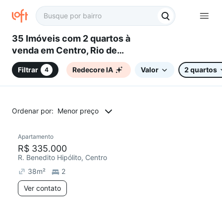
35 Imóveis com 2 quartos à
venda em Centro, Rio de
Janeiro, RJ
Filtrar
Redecore IA
Valor
2 quartos
4
Ordenar por:
Menor preço
Apartamento
Chegou este mês
R$ 335.000
R. Benedito Hipólito, Centro
38
m²
2
Ver contato