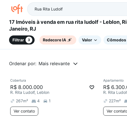
17 Imóveis à venda em rua rita ludolf - Leblon, Rio de
Janeiro, RJ
Filtrar
Redecore IA
Valor
Cômodos
3
Ordenar por:
Mais relevante
Cobertura
Apartamento
Redecorar
Chegou est
R$ 8.000.000
R$ 6.300
R. Rita Ludolf, Leblon
R. Rita Ludol
267
m²
4
1
227
m²
Ver contato
Ver contat