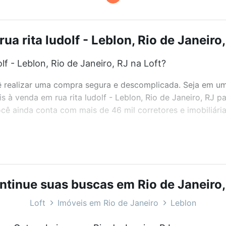
ua rita ludolf - Leblon, Rio de Janeiro,
f - Leblon, Rio de Janeiro, RJ na Loft?
realizar uma compra segura e descomplicada. Seja em um b
is à venda em rua rita ludolf - Leblon, Rio de Janeiro, RJ 
ê ainda conta com mais de 46 mil corretores e imobiliári
bairros e até condomínios favoritos. Você também pode usa
com o preço, metragem e comodidades, como piscina, aca
eiro, RJ ideal para você na Loft.
ntinue suas buscas em Rio de Janeiro,
f - Leblon, Rio de Janeiro, RJ?
Loft
Imóveis em Rio de Janeiro
Leblon
eis à venda em rua rita ludolf - Leblon, Rio de Janeiro, R