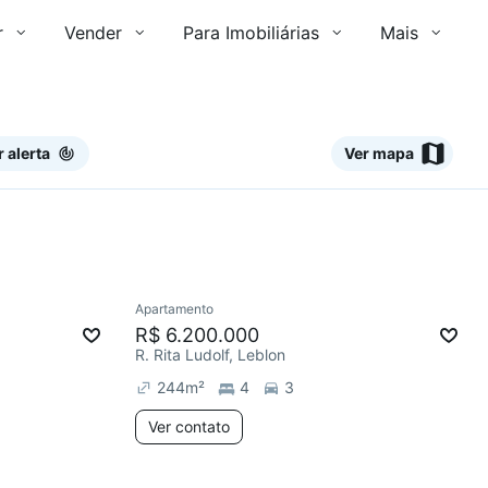
r
Vender
Para Imobiliárias
Mais
r alerta
Ver mapa
Ver
Apartamento
Redecorar
Chegou este mês
R$ 6.200.000
R. Rita Ludolf, Leblon
244
m²
4
3
Ver contato