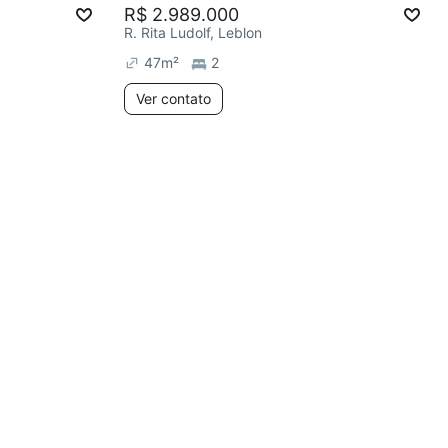
R$ 2.989.000
R. Rita Ludolf, Leblon
47
m²
2
Ver contato