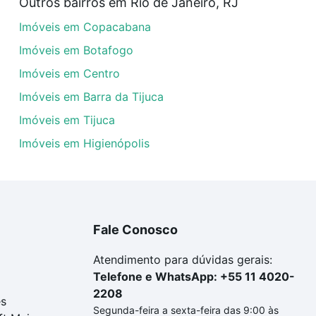
Outros bairros em Rio de Janeiro, RJ
uar ao seu orçamento. Se ainda tem alguma dúvida dos cus
Imóveis em Copacabana
 com a gente para comprar o imóvel dos seus sonhos com s
Imóveis em Botafogo
Imóveis em Centro
Imóveis em Barra da Tijuca
Imóveis em Tijuca
Imóveis em Higienópolis
Fale Conosco
Atendimento para dúvidas gerais:
Telefone e WhatsApp: +55 11 4020-
2208
es
Segunda-feira a sexta-feira das 9:00 às