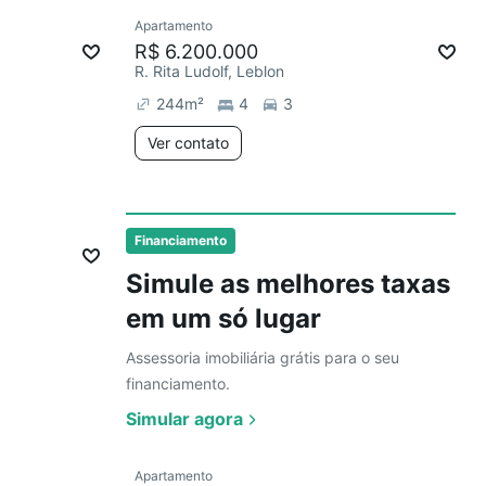
Ver
Apartamento
Redecorar
R$ 6.200.000
R. Rita Ludolf, Leblon
244
m²
4
3
Ver contato
Ver
mês
Financiamento
Simule as melhores taxas
em um só lugar
Assessoria imobiliária grátis para o seu
financiamento.
Simular agora
Ver
Apartamento