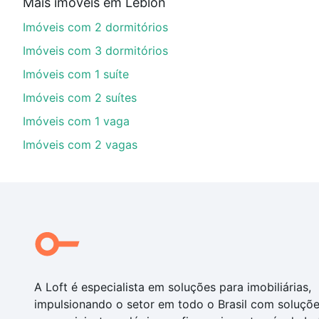
Mais imóveis em Leblon
financiamento imobiliário as parcelas podem se adeq
Imóveis com 2 dormitórios
portal
quanto custa comprar um apartamento
e conte
Imóveis com 3 dormitórios
Imóveis com 1 suíte
Imóveis com 2 suítes
Imóveis com 1 vaga
Imóveis com 2 vagas
A Loft é especialista em soluções para imobiliárias,
impulsionando o setor em todo o Brasil com soluçõ