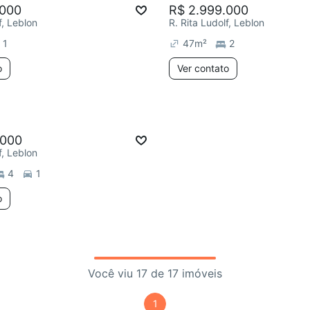
.000
R$ 2.999.000
f, Leblon
R. Rita Ludolf, Leblon
1
47
m²
2
o
Ver contato
.000
f, Leblon
4
1
o
Você viu 17 de 17 imóveis
1