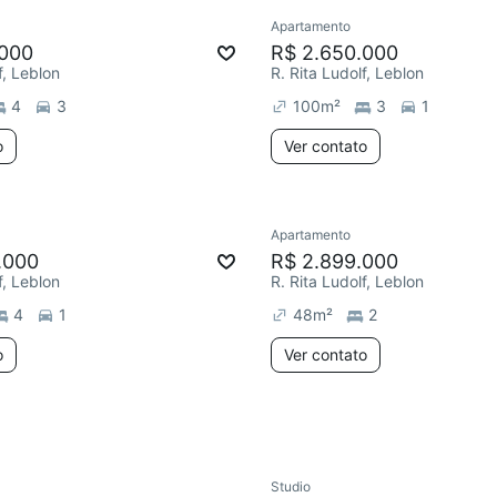
Apartamento
ar
Chegou este mês
Redecorar
.000
R$ 2.650.000
f, Leblon
R. Rita Ludolf, Leblon
4
3
100
m²
3
1
o
Ver contato
Apartamento
e mês
Redecorar
Chegou este 
.000
R$ 2.899.000
f, Leblon
R. Rita Ludolf, Leblon
4
1
48
m²
2
o
Ver contato
Studio