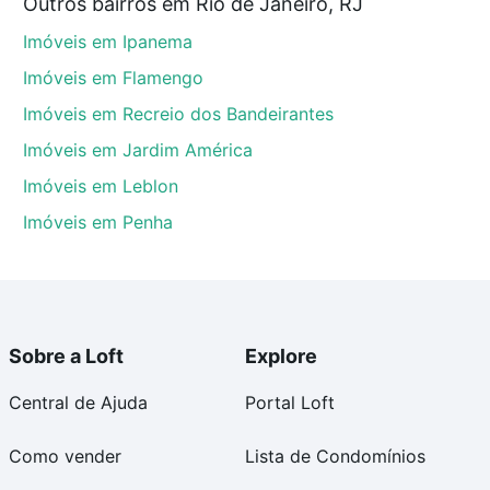
Outros bairros em Rio de Janeiro, RJ
tos envolvidos no processo de compra, veja em nosso
Imóveis em Ipanema
egurança e conforto. Loft, com você até as chaves.
Imóveis em Flamengo
Imóveis em Recreio dos Bandeirantes
Imóveis em Jardim América
Imóveis em Leblon
Imóveis em Penha
Sobre a Loft
Explore
Central de Ajuda
Portal Loft
Como vender
Lista de Condomínios