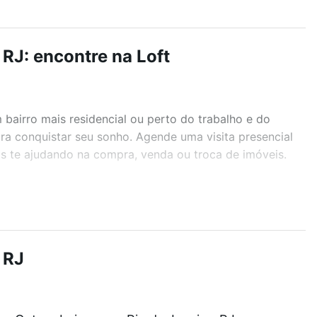
 RJ: encontre na Loft
airro mais residencial ou perto do trabalho e do
para conquistar seu sonho. Agende uma visita presencial
as te ajudando na compra, venda ou troca de imóveis.
r os filtros como quantidade de quartos, suítes, com
demia, salão de festas ou área verde e encontrar
 RJ
J que custam a partir de R$ 0 e com nossas opções de