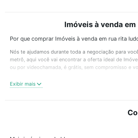
Imóveis à venda em r
Por que comprar Imóveis à venda em rua rita ludol
Nós te ajudamos durante toda a negociação para você 
metrô, aqui você vai encontrar a oferta ideal de Imóve
ou por videochamada, é grátis, sem compromisso e voc
Como escolher um imóvel?
Exibir mais
Use barra de busca no topo para pesquisar por ruas, 
ou sem vaga de garagem para combinar perfeitamente 
Imóveis à venda em rua rita ludolf - Leblon, Rio de Jan
Co
Qual o preço de Imóveis à venda em rua rita ludol
Aqui na Loft temos a oferta ideal para você, com Imóv