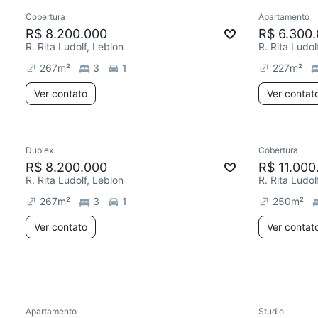
Cobertura
Apartamento
Redecorar
Redecor
R$ 8.200.000
R$ 6.300
R. Rita Ludolf, Leblon
R. Rita Ludol
267
m²
3
1
227
m²
Ver contato
Ver contat
Duplex
Cobertura
Redecorar
Chegou est
R$ 8.200.000
R$ 11.000
R. Rita Ludolf, Leblon
R. Rita Ludol
267
m²
3
1
250
m²
Ver contato
Ver contat
Apartamento
Studio
Chegou este mês