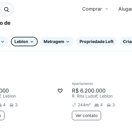
Comprar
Aluga
Leblon
Metragem
Propriedade Loft
Cria
Apartamento
e mês
Redecorar
.000
R$ 6.200.000
f, Leblon
R. Rita Ludolf, Leblon
4
3
244
m²
4
3
o
Ver contato