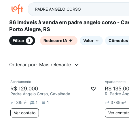
86 Imóveis à venda em padre angelo corso - Cavalhada,
Porto Alegre, RS
Filtrar
Redecore IA
Valor
Cômodos
3
Ordenar por:
Mais relevante
Apartamento
Apartamento
Chegou este mês
Redecor
R$ 129.000
R$ 135.0
Padre Ângelo Corso, Cavalhada
R. Padre Ân
38
m²
1
1
3789
m²
Ver contato
Ver contat