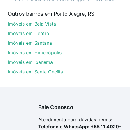
 corso - Cavalhada, Porto Alegre, RS?
Outros bairros em Porto Alegre, RS
veis à venda em padre angelo corso - Cavalhada, Porto Ale
Imóveis em Bela Vista
em se adequar ao seu orçamento. Se ainda tem alguma dúv
amento
e conte com a gente para comprar o imóvel dos se
Imóveis em Centro
Imóveis em Santana
Imóveis em Higienópolis
Imóveis em Ipanema
Imóveis em Santa Cecília
Fale Conosco
Atendimento para dúvidas gerais:
Telefone e WhatsApp: +55 11 4020-