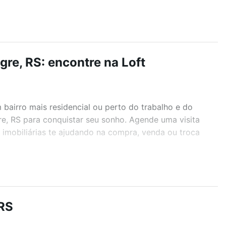
re, RS: encontre na Loft
airro mais residencial ou perto do trabalho e do
re, RS para conquistar seu sonho. Agende uma visita
imobiliárias te ajudando na compra, venda ou troca
r os filtros como quantidade de quartos, suítes, com
demia, salão de festas ou área verde e encontrar
 RS