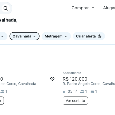
Comprar
Aluga
Cavalhada
Metragem
Criar alerta
Apartamento
ar
Chegou este mês
00
R$ 120.000
gelo Corso, Cavalhada
R. Padre Ângelo Corso, Cavalh
1
35
m²
1
1
o
Ver contato