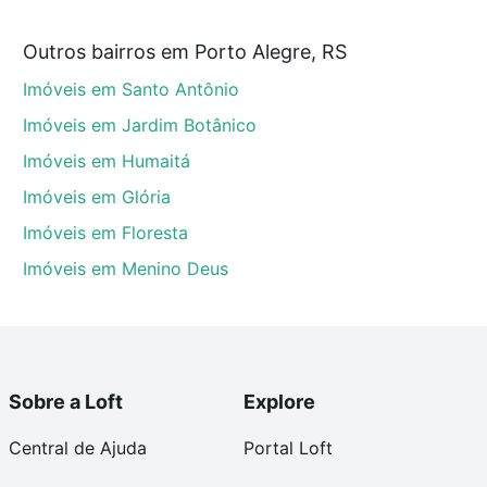
Outros bairros em Porto Alegre, RS
gre, RS que custam a partir de R$ 0 e com nossas
Imóveis em Santo Antônio
ida dos custos envolvidos no processo de compra,
us sonhos com segurança e conforto. Loft, com você
Imóveis em Jardim Botânico
Imóveis em Humaitá
Imóveis em Glória
Imóveis em Floresta
Imóveis em Menino Deus
Sobre a Loft
Explore
Central de Ajuda
Portal Loft