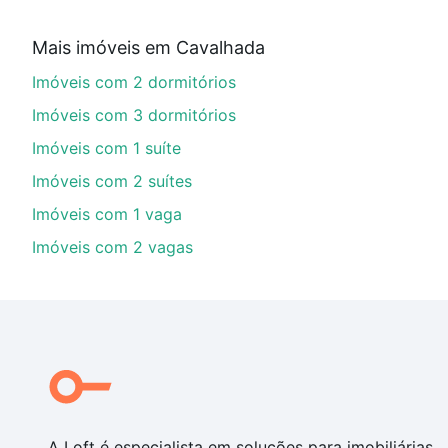
Qual o preço de Imóveis à venda em padre angelo
Mais imóveis em Cavalhada
Aqui na Loft temos a oferta ideal para você, com Imó
Imóveis com 2 dormitórios
opções de financiamento imobiliário as parcelas pod
veja em nosso portal
quanto custa comprar um apart
Imóveis com 3 dormitórios
até as chaves.
Imóveis com 1 suíte
Imóveis com 2 suítes
Imóveis com 1 vaga
Imóveis com 2 vagas
A Loft é especialista em soluções para imobiliárias,