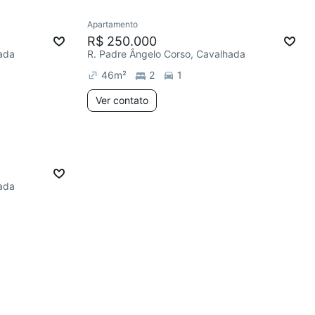
Apartamento
R$ 250.000
ada
R. Padre Ângelo Corso, Cavalhada
46
m²
2
1
Ver contato
ada