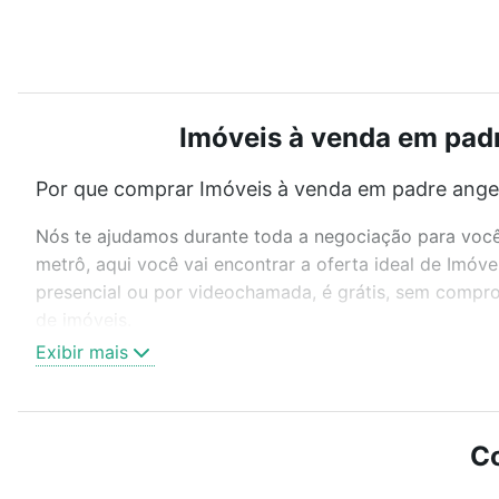
Imóveis à venda em padr
Por que comprar Imóveis à venda em padre angel
Nós te ajudamos durante toda a negociação para você 
metrô, aqui você vai encontrar a oferta ideal de Imóv
presencial ou por videochamada, é grátis, sem compro
de imóveis.
Exibir mais
Como escolher um imóvel?
Use barra de busca no topo para pesquisar por ruas, 
ou sem vaga de garagem para combinar perfeitamente 
Co
Imóveis à venda em padre angelo corso - Cavalhada, Po