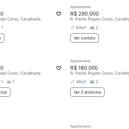
Apartamento
Redecorar
00
R$ 290.000
gelo Corso, Cavalhada
R. Padre Ângelo Corso, Cavalh
1
64
m²
3
o
Ver contato
3 anúncios
Apartamento
e mês
Chegou este mês
00
R$ 180.000
gelo Corso, Cavalhada
R. Padre Ângelo Corso, Cavalh
1
1
46
m²
2
cios
Ver 2 anúncios
Apartamento