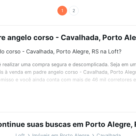
1
2
e angelo corso - Cavalhada, Porto Aleg
o corso - Cavalhada, Porto Alegre, RS na Loft?
realizar uma compra segura e descomplicada. Seja em um b
eis à venda em padre angelo corso - Cavalhada, Porto Aleg
misso e você ainda conta com mais de 46 mil corretores e 
bairros e até condomínios favoritos. Você também pode usa
com o preço, metragem e comodidades, como piscina, aca
ntinue suas buscas em Porto Alegre,
rto Alegre, RS ideal para você na Loft.
Loft
Imóveis em Porto Alegre
Cavalhada