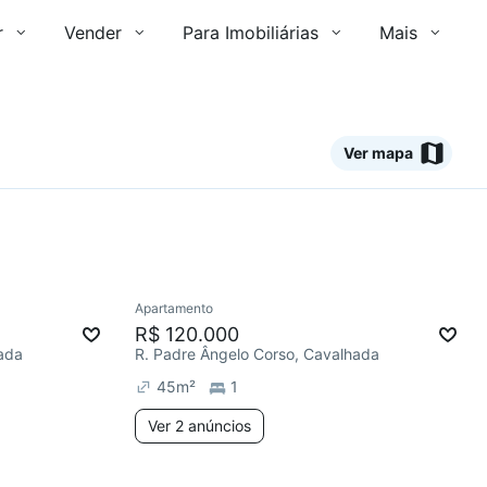
r
Vender
Para Imobiliárias
Mais
Ver mapa
2 anúncios
Ver
Apartamento
Redecorar
Chegou este mês
R$ 120.000
ada
R. Padre Ângelo Corso, Cavalhada
45
m²
1
Ver 2 anúncios