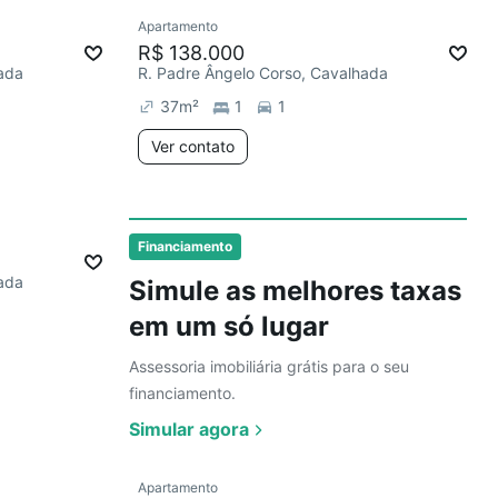
Ver
Apartamento
R$ 138.000
ada
R. Padre Ângelo Corso, Cavalhada
37
m²
1
1
Ver contato
2 anúncios
Ver
Financiamento
ada
Simule as melhores taxas
em um só lugar
Assessoria imobiliária grátis para o seu
financiamento.
Simular agora
Ver
Apartamento