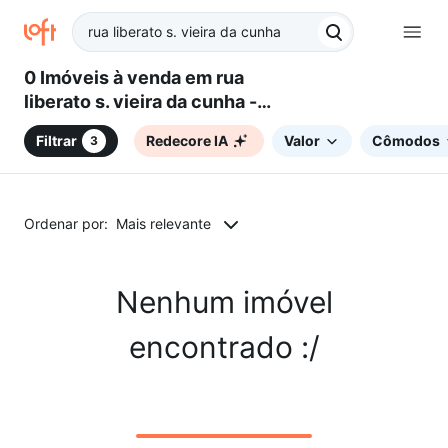
0 Imóveis à venda em rua
liberato s. vieira da cunha -
Santa Cruz do Sul, RS
Filtrar
Redecore IA
Valor
Cômodos
3
Ordenar por:
Mais relevante
Nenhum imóvel
encontrado :/