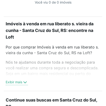
Você viu 0 de 0 imóveis
Imóveis à venda em rua liberato s. vieira da
cunha - Santa Cruz do Sul, RS: encontre na
Loft
Por que comprar Imóveis à venda em rua liberato s.
vieira da cunha - Santa Cruz do Sul, RS na Loft?
Nós te ajudamos durante toda a negociação para
você realizar uma compra segura e descomplicada.
Seja em um bairro mais residencial ou perto do
trabalho e do metrô, aqui você vai encontrar a
Exibir mais
oferta ideal de Imóveis à venda em rua liberato s.
vieira da cunha - Santa Cruz do Sul, RS para
conquistar seu sonho. Agende uma visita presencial
Continue suas buscas em Santa Cruz do Sul,
ou por videochamada, é grátis, sem compromisso e