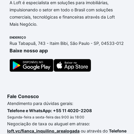
Imóveis à venda em rua liberato s. vieira da cunha -
A Loft é especialista em soluções para imobiliárias,
Santa Cruz do Sul, RS que custam a partir de R$ 0 e
impulsionando o setor em todo o Brasil com soluções
com nossas opções de financiamento imobiliário as
comerciais, tecnológicas e financeiras através da Loft
parcelas podem se adequar ao seu orçamento. Se
Mais Negócio.
ainda tem alguma dúvida dos custos envolvidos no
processo de compra, veja em nosso portal
quanto
ENDEREÇO
Rua Tabapuã, 743 - Itaim Bibi, São Paulo - SP, 04533-012
custa comprar um apartamento
e conte com a
Baixe nosso app
gente para comprar o imóvel dos seus sonhos com
segurança e conforto. Loft, com você até as
chaves.
Fale Conosco
Atendimento para dúvidas gerais:
Telefone e WhatsApp: +55 11 4020-2208
Segunda-feira a sexta-feira das 9:00 às 18:00
Negociação de taxa ou aluguel em atraso:
loft.vc/fianca_inquilino_arealogada
ou através do
Telefone