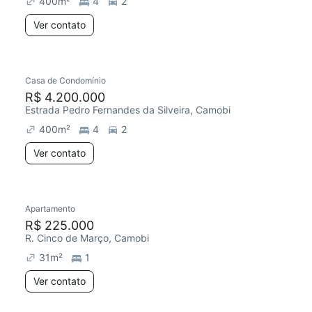
400
m²
4
2
Ver contato
Casa de Condomínio
Chegou este mês
R$ 4.200.000
Estrada Pedro Fernandes da Silveira, Camobi
400
m²
4
2
Ver contato
Apartamento
Chegou este mês
R$ 225.000
R. Cinco de Março, Camobi
31
m²
1
Ver contato