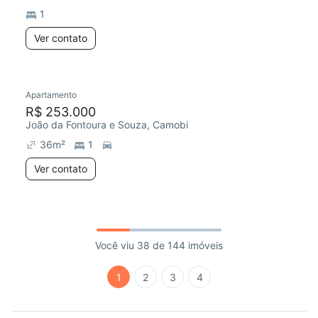
1
Ver contato
Apartamento
R$ 253.000
João da Fontoura e Souza, Camobi
36
m²
1
Ver contato
Você viu 38 de 144 imóveis
1
2
3
4