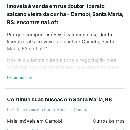
Imóveis à venda em rua doutor liberato
salzano vieira da cunha - Camobi, Santa Maria,
RS: encontre na Loft
Por que comprar Imóveis à venda em rua doutor
liberato salzano vieira da cunha - Camobi, Santa
Maria, RS na Loft?
Nós te ajudamos durante toda a negociação para
você realizar uma compra segura e descomplicada.
Seja em um bairro mais residencial ou perto do
Exibir mais
trabalho e do metrô, aqui você vai encontrar a
oferta ideal de Imóveis à venda em rua doutor
liberato salzano vieira da cunha - Camobi, Santa
Continue suas buscas em Santa Maria, RS
Maria, RS para conquistar seu sonho. Agende uma
visita presencial ou por videochamada, é grátis, sem
Loft
Imóveis em Santa Maria
Camobi
compromisso e você ainda conta com mais de 46
Mais imóveis em Camobi
Outros bairros e
mil corretores e imobiliárias te ajudando na compra,
venda ou troca de imóveis.