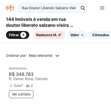
144 Imóveis à venda em rua
doutor liberato salzano vieira da
cunha - Camobi, Santa Maria, RS
Filtrar
Redecore IA
Valor
Cômodos
3
Ordenar por:
Mais relevante
Apartamento
Chegou este mês
R$ 348.783
R. Osmar Rossi, Camobi
54
m²
2
Ver contato