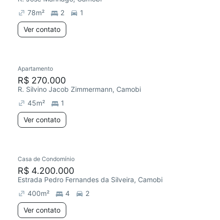
78
m²
2
1
Ver contato
Apartamento
Redecorar
Chegou este mês
R$ 270.000
R. Silvino Jacob Zimmermann, Camobi
45
m²
1
Ver contato
Casa de Condomínio
Chegou este mês
R$ 4.200.000
Estrada Pedro Fernandes da Silveira, Camobi
400
m²
4
2
Ver contato