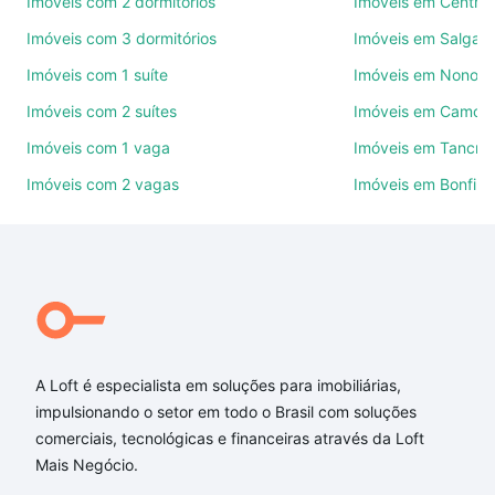
Imóveis com 2 dormitórios
Imóveis em Centro
Imóveis com 3 dormitórios
Imóveis em Salgado
Como escolher um imóvel?
Imóveis com 1 suíte
Imóveis em Nonoai
Use barra de busca no topo para pesquisar por
Imóveis com 2 suítes
Imóveis em Camobi
ruas, bairros e até condomínios favoritos. Você
também pode usar os filtros como quantidade de
Imóveis com 1 vaga
Imóveis em Tancre
quartos, suítes, com ou sem vaga de garagem para
Imóveis com 2 vagas
Imóveis em Bonfim
combinar perfeitamente com o preço, metragem e
comodidades, como piscina, academia, salão de
festas ou área verde e encontrar Imóveis à venda
em rua doutor liberato salzano vieira da cunha -
Camobi, Santa Maria, RS ideal para você na Loft.
Qual o preço de Imóveis à venda em rua doutor
liberato salzano vieira da cunha - Camobi, Santa
A Loft é especialista em soluções para imobiliárias,
Maria, RS?
impulsionando o setor em todo o Brasil com soluções
comerciais, tecnológicas e financeiras através da Loft
Aqui na Loft temos a oferta ideal para você, com
Mais Negócio.
Imóveis à venda em rua doutor liberato salzano
vieira da cunha - Camobi, Santa Maria, RS que