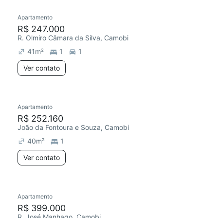
Apartamento
Chegou este mês
R$ 247.000
R. Olmiro Câmara da Silva, Camobi
41
m²
1
1
Ver contato
Apartamento
Chegou este mês
R$ 252.160
João da Fontoura e Souza, Camobi
40
m²
1
Ver contato
Apartamento
Chegou este mês
R$ 399.000
R. José Manhago, Camobi