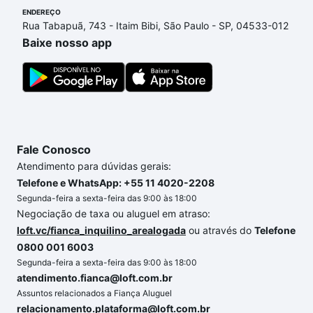
ENDEREÇO
custam a partir de R$ 0 e com nossas opções de
Rua Tabapuã, 743 - Itaim Bibi, São Paulo - SP, 04533-012
financiamento imobiliário as parcelas podem se
Baixe nosso app
adequar ao seu orçamento. Se ainda tem alguma
dúvida dos custos envolvidos no processo de
compra, veja em nosso portal
quanto custa comprar
um apartamento
e conte com a gente para comprar
o imóvel dos seus sonhos com segurança e
conforto. Loft, com você até as chaves.
Fale Conosco
Atendimento para dúvidas gerais:
Telefone e WhatsApp: +55 11 4020-2208
Segunda-feira a sexta-feira das 9:00 às 18:00
Negociação de taxa ou aluguel em atraso:
loft.vc/fianca_inquilino_arealogada
ou através do
Telefone
0800 001 6003
Segunda-feira a sexta-feira das 9:00 às 18:00
atendimento.fianca@loft.com.br
Assuntos relacionados a Fiança Aluguel
relacionamento.plataforma@loft.com.br