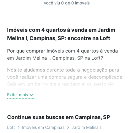
Você viu 0 de 0 imóveis
Imóveis com 4 quartos à venda em Jardim
Melina I, Campinas, SP: encontre na Loft
Por que comprar Imóveis com 4 quartos à venda
em Jardim Melina I, Campinas, SP na Loft?
Nós te ajudamos durante toda a negociação para
você realizar uma compra segura e descomplicada.
Seja em um bairro mais residencial ou perto do
trabalho e do metrô, aqui você vai encontrar a
Exibir mais
oferta ideal de Imóveis com 4 quartos à venda em
Jardim Melina I, Campinas, SP para conquistar seu
sonho. Agende uma visita presencial ou por
Continue suas buscas em Campinas, SP
videochamada, é grátis, sem compromisso e você
ainda conta com mais de 46 mil corretores e
Loft
Imóveis em Campinas
Jardim Melina I