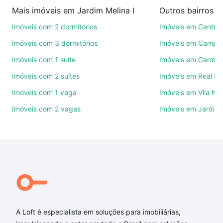
imobiliárias te ajudando na compra, venda ou troca
Mais imóveis em Jardim Melina I
Outros bairros 
de imóveis.
Imóveis com 2 dormitórios
Imóveis em Centro
Como escolher um imóvel?
Imóveis com 3 dormitórios
Imóveis em Campo
Use barra de busca no topo para pesquisar por
Imóveis com 1 suíte
Imóveis em Cambuí
ruas, bairros e até condomínios favoritos. Você
Imóveis com 2 suítes
Imóveis em Real P
também pode usar os filtros como quantidade de
quartos, suítes, com ou sem vaga de garagem para
Imóveis com 1 vaga
Imóveis em Vila No
combinar perfeitamente com o preço, metragem e
Imóveis com 2 vagas
Imóveis em Jardim 
comodidades, como piscina, academia, salão de
festas ou área verde e encontrar Imóveis com 4
quartos à venda em Jardim Melina I, Campinas, SP
ideal para você na Loft.
Qual o preço de Imóveis com 4 quartos à venda em
Jardim Melina I, Campinas, SP?
Aqui na Loft temos a oferta ideal para você, com
Imóveis com 4 quartos à venda em Jardim Melina I,
A Loft é especialista em soluções para imobiliárias,