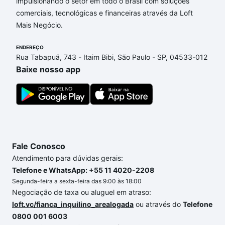
Campinas, SP que custam a partir de R$ 0 e com
impulsionando o setor em todo o Brasil com soluções
nossas opções de financiamento imobiliário as
comerciais, tecnológicas e financeiras através da Loft
parcelas podem se adequar ao seu orçamento. Se
Mais Negócio.
ainda tem alguma dúvida dos custos envolvidos no
ENDEREÇO
processo de compra, veja em nosso portal
quanto
Rua Tabapuã, 743 - Itaim Bibi, São Paulo - SP, 04533-012
custa comprar um apartamento
e conte com a
Baixe nosso app
gente para comprar o imóvel dos seus sonhos com
segurança e conforto. Loft, com você até as
chaves.
Fale Conosco
Atendimento para dúvidas gerais:
Telefone e WhatsApp: +55 11 4020-2208
Segunda-feira a sexta-feira das 9:00 às 18:00
Negociação de taxa ou aluguel em atraso:
loft.vc/fianca_inquilino_arealogada
ou através do
Telefone
0800 001 6003