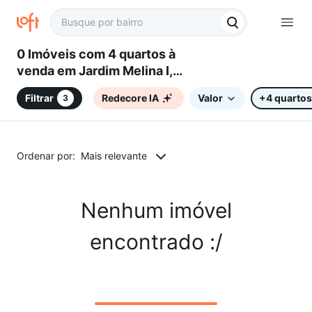
0 Imóveis com 4 quartos à
venda em Jardim Melina I,
Campinas, SP
Filtrar
Redecore IA
Valor
+4 quartos
3
Ordenar por:
Mais relevante
Nenhum imóvel
encontrado :/