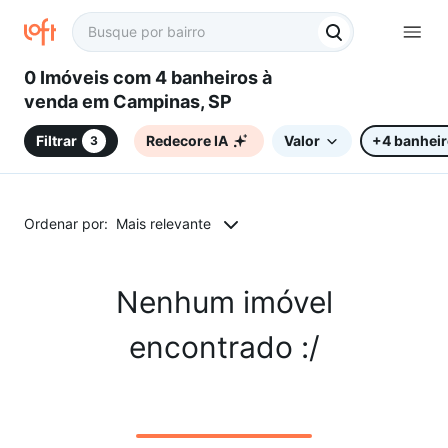
0 Imóveis com 4 banheiros à
venda em Campinas, SP
Filtrar
Redecore IA
Valor
+4 banhei
3
Ordenar por:
Mais relevante
Nenhum imóvel
encontrado :/