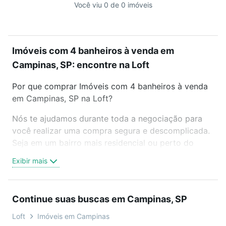
Você viu 0 de 0 imóveis
Imóveis com 4 banheiros à venda em
Campinas, SP: encontre na Loft
Por que comprar Imóveis com 4 banheiros à venda
em Campinas, SP na Loft?
Nós te ajudamos durante toda a negociação para
você realizar uma compra segura e descomplicada.
Seja em um bairro mais residencial ou perto do
trabalho e do metrô, aqui você vai encontrar a
Exibir mais
oferta ideal de Imóveis com 4 banheiros à venda em
Campinas, SP para conquistar seu sonho. Agende
uma visita presencial ou por videochamada, é grátis,
Continue suas buscas em Campinas, SP
sem compromisso e você ainda conta com mais de
46 mil corretores e imobiliárias te ajudando na
Loft
Imóveis em Campinas