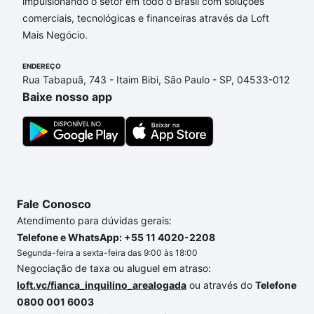
de financiamento imobiliário as parcelas podem se
impulsionando o setor em todo o Brasil com soluções
adequar ao seu orçamento. Se ainda tem alguma
comerciais, tecnológicas e financeiras através da Loft
dúvida dos custos envolvidos no processo de
Mais Negócio.
compra, veja em nosso portal
quanto custa comprar
ENDEREÇO
um apartamento
e conte com a gente para comprar
Rua Tabapuã, 743 - Itaim Bibi, São Paulo - SP, 04533-012
o imóvel dos seus sonhos com segurança e
Baixe nosso app
conforto. Loft, com você até as chaves.
Fale Conosco
Atendimento para dúvidas gerais:
Telefone e WhatsApp: +55 11 4020-2208
Segunda-feira a sexta-feira das 9:00 às 18:00
Negociação de taxa ou aluguel em atraso:
loft.vc/fianca_inquilino_arealogada
ou através do
Telefone
0800 001 6003