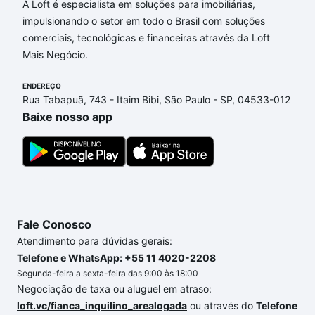
Aqui na Loft temos a oferta ideal para você, com
A Loft é especialista em soluções para imobiliárias,
Imóveis com 4 banheiros à venda em Residencial
impulsionando o setor em todo o Brasil com soluções
Galeria Garden, Campinas, SP que custam a partir
comerciais, tecnológicas e financeiras através da Loft
de R$ 0 e com nossas opções de financiamento
Mais Negócio.
imobiliário as parcelas podem se adequar ao seu
ENDEREÇO
orçamento. Se ainda tem alguma dúvida dos custos
Rua Tabapuã, 743 - Itaim Bibi, São Paulo - SP, 04533-012
envolvidos no processo de compra, veja em nosso
Baixe nosso app
portal
quanto custa comprar um apartamento
e
conte com a gente para comprar o imóvel dos seus
sonhos com segurança e conforto. Loft, com você
até as chaves.
Fale Conosco
Atendimento para dúvidas gerais:
Telefone e WhatsApp: +55 11 4020-2208
Segunda-feira a sexta-feira das 9:00 às 18:00
Negociação de taxa ou aluguel em atraso:
loft.vc/fianca_inquilino_arealogada
ou através do
Telefone