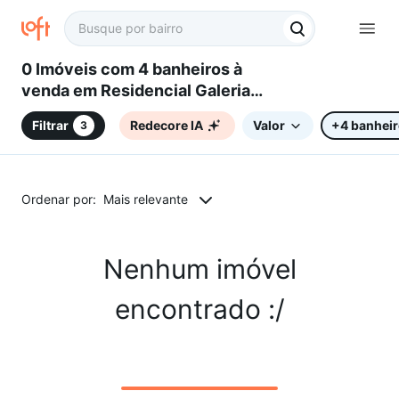
0 Imóveis com 4 banheiros à
venda em Residencial Galeria
Garden, Campinas, SP
Filtrar
Redecore IA
Valor
+4 banhei
3
Ordenar por:
Mais relevante
Nenhum imóvel
encontrado :/