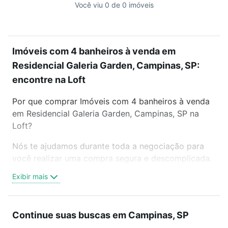
Você viu 0 de 0 imóveis
Imóveis com 4 banheiros à venda em
Residencial Galeria Garden, Campinas, SP:
encontre na Loft
Por que comprar Imóveis com 4 banheiros à venda
em Residencial Galeria Garden, Campinas, SP na
Loft?
Nós te ajudamos durante toda a negociação para
você realizar uma compra segura e descomplicada.
Seja em um bairro mais residencial ou perto do
Exibir mais
trabalho e do metrô, aqui você vai encontrar a
oferta ideal de Imóveis com 4 banheiros à venda em
Residencial Galeria Garden, Campinas, SP para
Continue suas buscas em Campinas, SP
conquistar seu sonho. Agende uma visita presencial