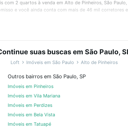
eis com 2 quartos à venda em Alto de Pinheiros, São Paulo
misso e você ainda conta com mais de 46 mil corretores e 
bairros e até condomínios favoritos. Você também pode usa
com o preço, metragem e comodidades, como piscina, aca
Continue suas buscas em São Paulo, S
ão Paulo, SP ideal para você na Loft.
Loft
Imóveis em São Paulo
Alto de Pinheiros
m Alto de Pinheiros, São Paulo, SP?
Outros bairros em São Paulo, SP
veis com 2 quartos à venda em Alto de Pinheiros, São Paul
Imóveis em Pinheiros
em se adequar ao seu orçamento. Se ainda tem alguma dúv
amento
e conte com a gente para comprar o imóvel dos se
Imóveis em Vila Mariana
Imóveis em Perdizes
Imóveis em Bela Vista
Imóveis em Tatuapé