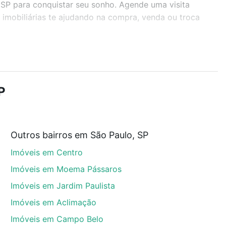
, SP para conquistar seu sonho. Agende uma visita
imobiliárias te ajudando na compra, venda ou troca
r os filtros como quantidade de quartos, suítes, com
demia, salão de festas ou área verde e encontrar
P
Outros bairros em São Paulo, SP
o, SP que custam a partir de R$ 0 e com nossas
Imóveis em Centro
ida dos custos envolvidos no processo de compra,
us sonhos com segurança e conforto. Loft, com você
Imóveis em Moema Pássaros
Imóveis em Jardim Paulista
Imóveis em Aclimação
Imóveis em Campo Belo