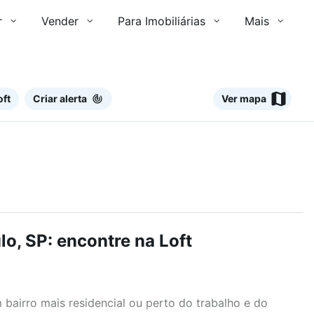
r
Vender
Para Imobiliárias
Mais
oft
Criar alerta
Ver mapa
o, SP: encontre na Loft
airro mais residencial ou perto do trabalho e do