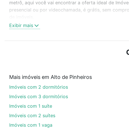
metrô, aqui você vai encontrar a oferta ideal de Imóv
presencial ou por videochamada, é grátis, sem compro
de imóveis.
Exibir mais
Como escolher um imóvel?
Use barra de busca no topo para pesquisar por ruas, 
ou sem vaga de garagem para combinar perfeitamente 
Imóveis com 2 quartos à venda em Alto de Pinheiros, S
Qual o preço de Imóveis com 2 quartos à venda e
Mais imóveis em Alto de Pinheiros
Aqui na Loft temos a oferta ideal para você, com Imó
Imóveis com 2 dormitórios
opções de financiamento imobiliário as parcelas pod
veja em nosso portal
quanto custa comprar um apart
Imóveis com 3 dormitórios
até as chaves.
Imóveis com 1 suíte
Imóveis com 2 suítes
Imóveis com 1 vaga