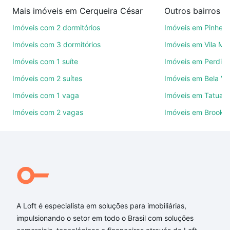
compra, venda ou troca de imóveis.
Mais imóveis em Cerqueira César
Outros bairros e
Como escolher um imóvel?
Imóveis com 2 dormitórios
Imóveis em Pinheir
Use barra de busca no topo para pesquisar por
Imóveis com 3 dormitórios
Imóveis em Vila Ma
ruas, bairros e até condomínios favoritos. Você
Imóveis com 1 suíte
Imóveis em Perdize
também pode usar os filtros como quantidade de
Imóveis com 2 suítes
Imóveis em Bela Vi
quartos, suítes, com ou sem vaga de garagem para
combinar perfeitamente com o preço, metragem e
Imóveis com 1 vaga
Imóveis em Tatuap
comodidades, como piscina, academia, salão de
Imóveis com 2 vagas
Imóveis em Brookli
festas ou área verde e encontrar Imóveis à venda
em Cerqueira César, São Paulo, SP ideal para você
na Loft.
Qual o preço de Imóveis à venda em Cerqueira
César, São Paulo, SP?
Aqui na Loft temos a oferta ideal para você, com
A Loft é especialista em soluções para imobiliárias,
Imóveis à venda em Cerqueira César, São Paulo, SP
impulsionando o setor em todo o Brasil com soluções
que custam a partir de R$ 0 e com nossas opções