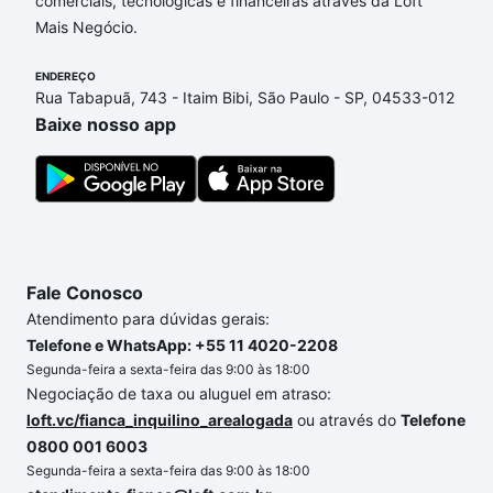
comerciais, tecnológicas e financeiras através da Loft
de financiamento imobiliário as parcelas podem se
Mais Negócio.
adequar ao seu orçamento. Se ainda tem alguma
dúvida dos custos envolvidos no processo de
ENDEREÇO
compra, veja em nosso portal
quanto custa comprar
Rua Tabapuã, 743 - Itaim Bibi, São Paulo - SP, 04533-012
um apartamento
e conte com a gente para comprar
Baixe nosso app
o imóvel dos seus sonhos com segurança e
conforto. Loft, com você até as chaves.
Fale Conosco
Atendimento para dúvidas gerais:
Telefone e WhatsApp: +55 11 4020-2208
Segunda-feira a sexta-feira das 9:00 às 18:00
Negociação de taxa ou aluguel em atraso:
loft.vc/fianca_inquilino_arealogada
ou através do
Telefone
0800 001 6003
Segunda-feira a sexta-feira das 9:00 às 18:00