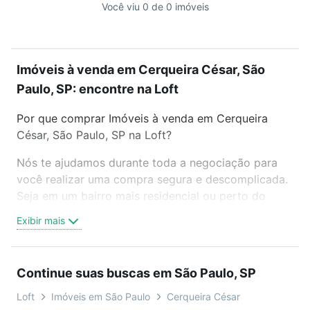
Você viu 0 de 0 imóveis
Imóveis à venda em Cerqueira César, São
Paulo, SP: encontre na Loft
Por que comprar Imóveis à venda em Cerqueira
César, São Paulo, SP na Loft?
Nós te ajudamos durante toda a negociação para
você realizar uma compra segura e descomplicada.
Seja em um bairro mais residencial ou perto do
trabalho e do metrô, aqui você vai encontrar a
Exibir mais
oferta ideal de Imóveis à venda em Cerqueira César,
São Paulo, SP para conquistar seu sonho. Agende
uma visita presencial ou por videochamada, é grátis,
Continue suas buscas em São Paulo, SP
sem compromisso e você ainda conta com mais de
46 mil corretores e imobiliárias te ajudando na
Loft
Imóveis em São Paulo
Cerqueira César