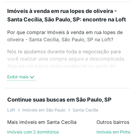
Imóveis à venda em rua lopes de oliveira -
Santa Cecília, São Paulo, SP: encontre na Loft
Por que comprar Imóveis à venda em rua lopes de
oliveira - Santa Cecília, São Paulo, SP na Loft?
Nós te ajudamos durante toda a negociação para
você realizar uma compra segura e descomplicada.
Seja em um bairro mais residencial ou perto do
trabalho e do metrô, aqui você vai encontrar a
Exibir mais
oferta ideal de Imóveis à venda em rua lopes de
oliveira - Santa Cecília, São Paulo, SP para
conquistar seu sonho. Agende uma visita presencial
Continue suas buscas em São Paulo, SP
ou por videochamada, é grátis, sem compromisso e
você ainda conta com mais de 46 mil corretores e
Loft
Imóveis em São Paulo
Santa Cecília
imobiliárias te ajudando na compra, venda ou troca
Mais imóveis em Santa Cecília
Outros bairros e
de imóveis.
Imóveis com 2 dormitórios
Imóveis em Pinheir