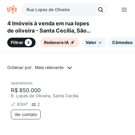
4 Imóveis à venda em rua lopes
de oliveira - Santa Cecília, São
Paulo, SP
Filtrar
Redecore IA
Valor
Cômodos
3
Ordenar por:
Mais relevante
Apartamento
R$ 850.000
R. Lopes de Oliveira, Santa Cecília
93
m²
2
Ver contato