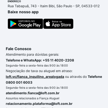
ENDEREÇO
ainda tem alguma dúvida dos custos envolvidos no
Rua Tabapuã, 743 - Itaim Bibi, São Paulo - SP, 04533-012
processo de compra, veja em nosso portal
quanto
Baixe nosso app
custa comprar um apartamento
e conte com a
gente para comprar o imóvel dos seus sonhos com
segurança e conforto. Loft, com você até as
chaves.
Fale Conosco
Atendimento para dúvidas gerais:
Telefone e WhatsApp: +55 11 4020-2208
Segunda-feira a sexta-feira das 9:00 às 18:00
Negociação de taxa ou aluguel em atraso:
loft.vc/fianca_inquilino_arealogada
ou através do
Telefone
0800 001 6003
Segunda-feira a sexta-feira das 9:00 às 18:00
atendimento.fianca@loft.com.br
Assuntos relacionados a Fiança Aluguel
relacionamento.plataforma@loft.com.br