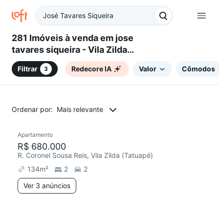
281 Imóveis à venda em jose
tavares siqueira - Vila Zilda
(Tatuapé), São Paulo, SP
Filtrar
Redecore IA
Valor
Cômodos
3
Ordenar por:
Mais relevante
3 anúncios
Apartamento
Redecorar
R$ 680.000
R. Coronel Sousa Reis, Vila Zilda (Tatuapé)
134
m²
2
2
Ver 3 anúncios