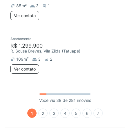
85
m²
3
1
Ver contato
Apartamento
R$ 1.299.900
R. Sousa Breves, Vila Zilda (Tatuapé)
109
m²
3
2
Ver contato
Você viu 38 de 281 imóveis
1
2
3
4
5
6
7