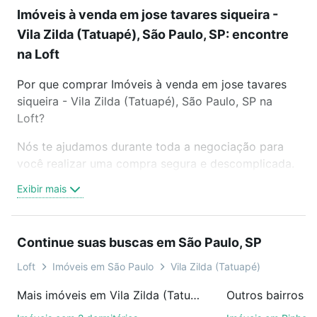
Imóveis à venda em jose tavares siqueira -
Vila Zilda (Tatuapé), São Paulo, SP: encontre
na Loft
Por que comprar Imóveis à venda em jose tavares
siqueira - Vila Zilda (Tatuapé), São Paulo, SP na
Loft?
Nós te ajudamos durante toda a negociação para
você realizar uma compra segura e descomplicada.
Seja em um bairro mais residencial ou perto do
Exibir mais
trabalho e do metrô, aqui você vai encontrar a
oferta ideal de Imóveis à venda em jose tavares
siqueira - Vila Zilda (Tatuapé), São Paulo, SP para
Continue suas buscas em São Paulo, SP
conquistar seu sonho. Agende uma visita presencial
ou por videochamada, é grátis, sem compromisso e
Loft
Imóveis em São Paulo
Vila Zilda (Tatuapé)
você ainda conta com mais de 46 mil corretores e
Mais imóveis em Vila Zilda (Tatuapé)
Outros bairros e
imobiliárias te ajudando na compra, venda ou troca
de imóveis.