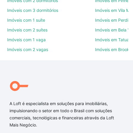
Imóveis com 2 dormitórios
Imóveis em Pinheir
Imóveis com 3 dormitórios
Imóveis em Vila Ma
Como escolher um imóvel?
Imóveis com 1 suíte
Imóveis em Perdize
Use barra de busca no topo para pesquisar por
Imóveis com 2 suítes
Imóveis em Bela Vi
ruas, bairros e até condomínios favoritos. Você
também pode usar os filtros como quantidade de
Imóveis com 1 vaga
Imóveis em Tatuap
quartos, suítes, com ou sem vaga de garagem para
Imóveis com 2 vagas
Imóveis em Brookli
combinar perfeitamente com o preço, metragem e
comodidades, como piscina, academia, salão de
festas ou área verde e encontrar Imóveis à venda
em jose tavares siqueira - Vila Zilda (Tatuapé), São
Paulo, SP ideal para você na Loft.
Qual o preço de Imóveis à venda em jose tavares
siqueira - Vila Zilda (Tatuapé), São Paulo, SP?
A Loft é especialista em soluções para imobiliárias,
impulsionando o setor em todo o Brasil com soluções
Aqui na Loft temos a oferta ideal para você, com
comerciais, tecnológicas e financeiras através da Loft
Imóveis à venda em jose tavares siqueira - Vila Zilda
Mais Negócio.
(Tatuapé), São Paulo, SP que custam a partir de R$
0 e com nossas opções de financiamento imobiliário