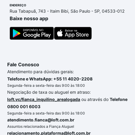
ENDEREÇO
as parcelas podem se adequar ao seu orçamento.
Rua Tabapuã, 743 - Itaim Bibi, São Paulo - SP, 04533-012
Se ainda tem alguma dúvida dos custos envolvidos
Baixe nosso app
no processo de compra, veja em nosso portal
quanto custa comprar um apartamento
e conte com
a gente para comprar o imóvel dos seus sonhos
com segurança e conforto. Loft, com você até as
chaves.
Fale Conosco
Atendimento para dúvidas gerais:
Telefone e WhatsApp: +55 11 4020-2208
Segunda-feira a sexta-feira das 9:00 às 18:00
Negociação de taxa ou aluguel em atraso:
loft.vc/fianca_inquilino_arealogada
ou através do
Telefone
0800 001 6003
Segunda-feira a sexta-feira das 9:00 às 18:00
atendimento.fianca@loft.com.br
Assuntos relacionados a Fiança Aluguel
relacionamento.plataforma@loft.com.br