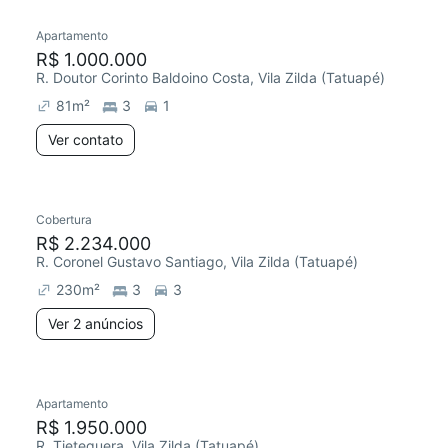
Apartamento
R$ 1.000.000
R. Doutor Corinto Baldoino Costa, Vila Zilda (Tatuapé)
81
m²
3
1
Ver contato
2 anúncios
Cobertura
Redecorar
Chegou este mês
R$ 2.234.000
R. Coronel Gustavo Santiago, Vila Zilda (Tatuapé)
230
m²
3
3
Ver 2 anúncios
Apartamento
Redecorar
R$ 1.950.000
R. Tietequera, Vila Zilda (Tatuapé)