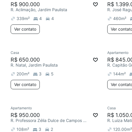
R$ 900.000
R$ 1.399.
R. Aclimação, Jardim Paulista
R. José Ragu
339
m²
4
4
460
m²
Ver contato
Ver contat
Casa
Apartamento
R$ 650.000
R$ 845.0
R. Natal, Jardim Paulista
R. Capitão G
200
m²
3
5
144
m²
Ver contato
Ver contat
Apartamento
Casa
R$ 950.000
R$ 1.050.
R. Professora Zélia Dulce de Campos Maia, Jardim Paulista
R. Luiza Mati
108
m²
3
2
120.00
m²