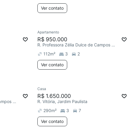
Ver contato
Apartamento
R$ 950.000
R. Professora Zélia Dulce de Campos Maia, Jardim Paulista
112
m²
3
2
Ver contato
Casa
R$ 1.650.000
R. Professora Zélia Dulce de Campos Maia, Jardim Paulista
R. Vitória, Jardim Paulista
290
m²
3
7
Ver contato