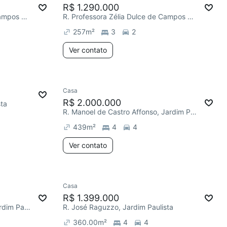
R$ 1.290.000
R. Professora Zélia Dulce de Campos Maia, Jardim Paulista
R. Professora Zélia Dulce de Campos Maia, Jardim Paulista
257
m²
3
2
Ver contato
Casa
R$ 2.000.000
sta
R. Manoel de Castro Affonso, Jardim Paulista
439
m²
4
4
Ver contato
Casa
R$ 1.399.000
R. José Rodrigues Cordeiro, Jardim Paulista
R. José Raguzzo, Jardim Paulista
360.00
m²
4
4