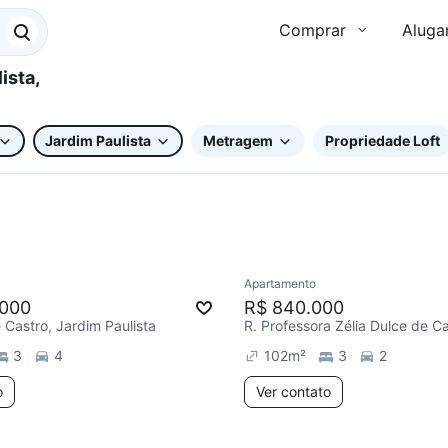
Comprar
Aluga
Jardim Paulista
Metragem
Propriedade Loft
Apartamento
e mês
Redecorar
.000
R$ 840.000
e Castro, Jardim Paulista
3
4
102
m²
3
2
o
Ver contato