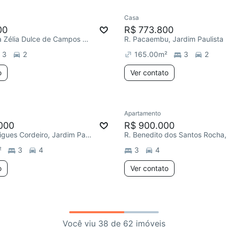
Casa
00
R$ 773.800
R. Professora Zélia Dulce de Campos Maia, Jardim Paulista
R. Pacaembu, Jardim Paulista
3
2
165.00
m²
3
2
o
Ver contato
Apartamento
000
R$ 900.000
R. José Rodrigues Cordeiro, Jardim Paulista
²
3
4
3
4
o
Ver contato
Você viu 38 de 62 imóveis