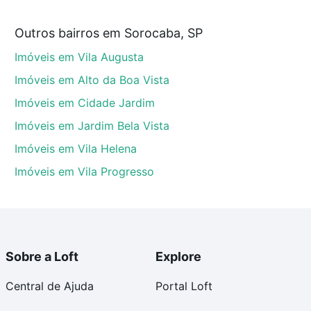
Outros bairros em Sorocaba, SP
SP que custam a partir de R$ 0 e com nossas opções de
Imóveis em Vila Augusta
tos envolvidos no processo de compra, veja em nosso
egurança e conforto. Loft, com você até as chaves.
Imóveis em Alto da Boa Vista
Imóveis em Cidade Jardim
Imóveis em Jardim Bela Vista
Imóveis em Vila Helena
Imóveis em Vila Progresso
Sobre a Loft
Explore
Central de Ajuda
Portal Loft