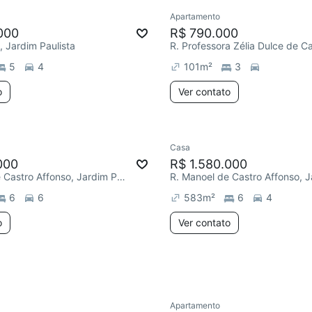
Apartamento
e mês
Chegou este mês
000
R$ 790.000
, Jardim Paulista
5
4
101
m²
3
o
Ver contato
Casa
Chegou este mês
000
R$ 1.580.000
R. Manoel de Castro Affonso, Jardim Paulista
6
6
583
m²
6
4
o
Ver contato
Apartamento