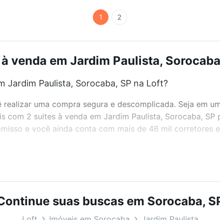
1
2
 à venda em Jardim Paulista, Sorocaba,
 Jardim Paulista, Sorocaba, SP na Loft?
realizar uma compra segura e descomplicada. Seja em um b
eis com 2 suites à venda em Jardim Paulista, Sorocaba, SP
misso e você ainda conta com mais de 46 mil corretores e 
bairros e até condomínios favoritos. Você também pode usa
com o preço, metragem e comodidades, como piscina, aca
Continue suas buscas em Sorocaba, S
caba, SP ideal para você na Loft.
Loft
Imóveis em Sorocaba
Jardim Paulista