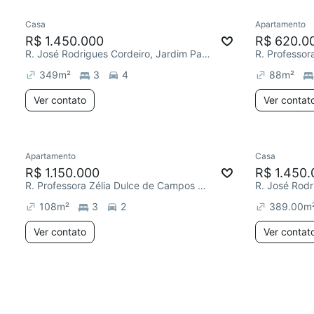
Casa
Apartamento
R$ 1.450.000
R$ 620.0
R. José Rodrigues Cordeiro, Jardim Paulista
349
m²
3
4
88
m²
Ver contato
Ver contat
Apartamento
Casa
R$ 1.150.000
R$ 1.450.
R. Professora Zélia Dulce de Campos Maia, Jardim Paulista
108
m²
3
2
389.00
m
Ver contato
Ver contat