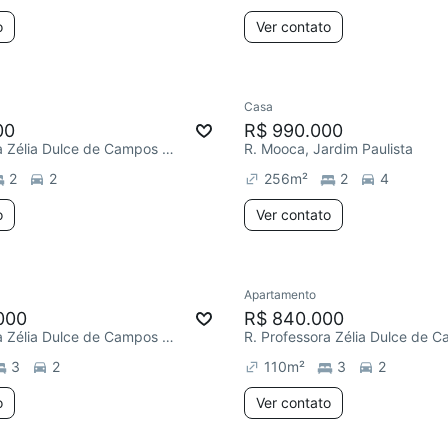
o
Ver contato
Casa
00
R$ 990.000
R. Professora Zélia Dulce de Campos Maia, Jardim Paulista
R. Mooca, Jardim Paulista
2
2
256
m²
2
4
o
Ver contato
Apartamento
000
R$ 840.000
R. Professora Zélia Dulce de Campos Maia, Jardim Paulista
3
2
110
m²
3
2
o
Ver contato