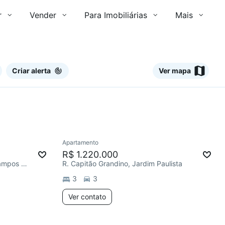
r
Vender
Para Imobiliárias
Mais
Criar alerta
Ver mapa
Ver
Apartamento
Redecorar
R$ 1.220.000
R. Professora Zélia Dulce de Campos Maia, Jardim Paulista
R. Capitão Grandino, Jardim Paulista
3
3
Ver contato