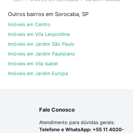
 Jardim Paulista, Sorocaba, SP?
Outros bairros em Sorocaba, SP
veis com 2 suites à venda em Jardim Paulista, Sorocaba, 
Imóveis em Centro
uar ao seu orçamento. Se ainda tem alguma dúvida dos cus
 com a gente para comprar o imóvel dos seus sonhos com s
Imóveis em Vila Leopoldina
Imóveis em Jardim São Paulo
Imóveis em Jardim Paulistano
Imóveis em Vila Isabel
Imóveis em Jardim Europa
Fale Conosco
Atendimento para dúvidas gerais:
Telefone e WhatsApp: +55 11 4020-