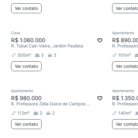
Ver contato
Ver contat
Casa
Apartamento
R$ 1.060.000
R$ 890.0
R. Tubal Cain Vieira, Jardim Paulista
300
m²
3
3
101
m²
Ver contato
Ver contat
Apartamento
Apartamento
R$ 980.000
R$ 1.350.
R. Professora Zélia Dulce de Campos Maia, Jardim Paulista
112
m²
3
2
140
m²
Ver contato
Ver contat