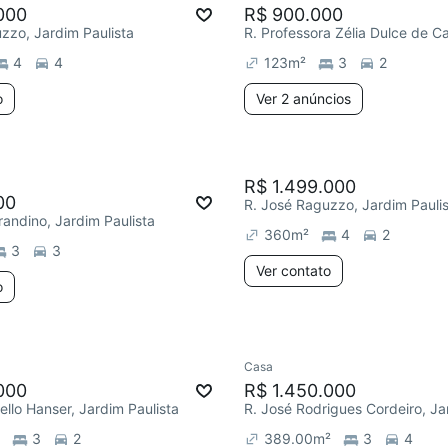
000
R$ 900.000
zzo, Jardim Paulista
4
4
123
m²
3
2
o
Ver 2 anúncios
R$ 1.499.000
00
R. José Raguzzo, Jardim Pauli
randino, Jardim Paulista
360
m²
4
2
3
3
Ver contato
o
Casa
000
R$ 1.450.000
ello Hanser, Jardim Paulista
3
2
389.00
m²
3
4