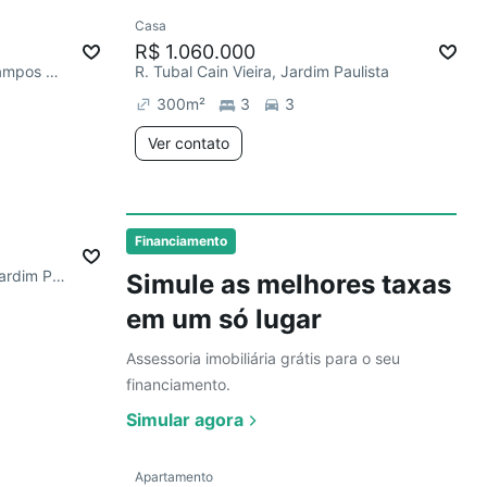
Ver
Casa
Redecorar
Chegou este mês
R$ 1.060.000
R. Professora Zélia Dulce de Campos Maia, Jardim Paulista
R. Tubal Cain Vieira, Jardim Paulista
300
m²
3
3
Ver contato
Ver
Financiamento
R. Manoel de Castro Affonso, Jardim Paulista
Simule as melhores taxas
em um só lugar
Assessoria imobiliária grátis para o seu
financiamento.
Simular agora
Ver
Apartamento