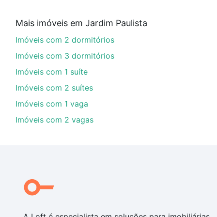
Qual o preço de Imóveis com 2 suites à venda em
Mais imóveis em Jardim Paulista
Aqui na Loft temos a oferta ideal para você, com Imó
Imóveis com 2 dormitórios
financiamento imobiliário as parcelas podem se adeq
portal
quanto custa comprar um apartamento
e conte
Imóveis com 3 dormitórios
Imóveis com 1 suíte
Imóveis com 2 suítes
Imóveis com 1 vaga
Imóveis com 2 vagas
A Loft é especialista em soluções para imobiliárias,