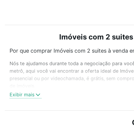
Imóveis com 2 suites
Por que comprar Imóveis com 2 suites à venda em
Nós te ajudamos durante toda a negociação para você 
metrô, aqui você vai encontrar a oferta ideal de Imóv
presencial ou por videochamada, é grátis, sem compro
de imóveis.
Exibir mais
Como escolher um imóvel?
Use barra de busca no topo para pesquisar por ruas, 
ou sem vaga de garagem para combinar perfeitamente 
Imóveis com 2 suites à venda em Jardim Paulista, Soro