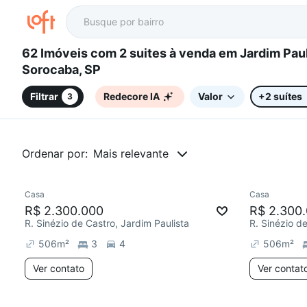
62 Imóveis com 2 suites à venda em Jardim Paulista,
Sorocaba, SP
Filtrar
Redecore IA
Valor
+2 suítes
3
Ordenar por:
Mais relevante
Casa
Casa
Chegou há 3 dias
Chegou est
R$ 2.300.000
R$ 2.300
R. Sinézio de Castro, Jardim Paulista
R. Sinézio d
506
m²
3
4
506
m²
Ver contato
Ver contat