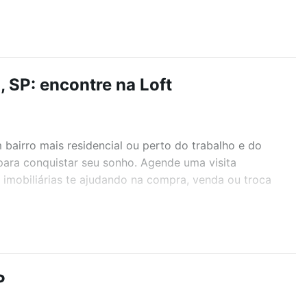
 SP: encontre na Loft
airro mais residencial ou perto do trabalho e do
 para conquistar seu sonho. Agende uma visita
imobiliárias te ajudando na compra, venda ou troca
r os filtros como quantidade de quartos, suítes, com
demia, salão de festas ou área verde e encontrar
P