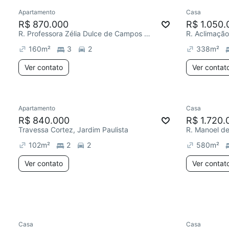
Apartamento
Casa
Redecorar
Chegou est
R$ 870.000
R$ 1.050.
R. Professora Zélia Dulce de Campos Maia, Jardim Paulista
R. Aclimação
160
m²
3
2
338
m²
Ver contato
Ver contat
Apartamento
Casa
Redecorar
R$ 840.000
R$ 1.720.
Travessa Cortez, Jardim Paulista
102
m²
2
2
580
m²
Ver contato
Ver contat
Casa
Casa
Redecorar