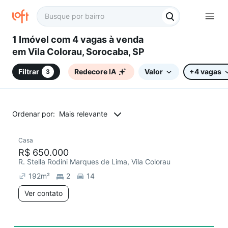
1 Imóvel com 4 vagas à venda
em Vila Colorau, Sorocaba, SP
Filtrar
Redecore IA
Valor
+4 vagas
3
Ordenar por:
Mais relevante
Casa
R$ 650.000
R. Stella Rodini Marques de Lima, Vila Colorau
192
m²
2
14
Ver contato