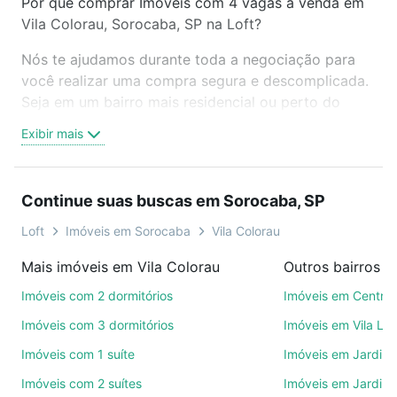
Por que comprar Imóveis com 4 vagas à venda em
Vila Colorau, Sorocaba, SP na Loft?
Nós te ajudamos durante toda a negociação para
você realizar uma compra segura e descomplicada.
Seja em um bairro mais residencial ou perto do
trabalho e do metrô, aqui você vai encontrar a
Exibir mais
oferta ideal de Imóveis com 4 vagas à venda em
Vila Colorau, Sorocaba, SP para conquistar seu
sonho. Agende uma visita presencial ou por
Continue suas buscas em Sorocaba, SP
videochamada, é grátis, sem compromisso e você
ainda conta com mais de 46 mil corretores e
Loft
Imóveis em Sorocaba
Vila Colorau
imobiliárias te ajudando na compra, venda ou troca
Mais imóveis em Vila Colorau
Outros bairros 
de imóveis.
Imóveis com 2 dormitórios
Imóveis em Centro
Como escolher um imóvel?
Imóveis com 3 dormitórios
Imóveis em Vila Le
Use barra de busca no topo para pesquisar por
Imóveis com 1 suíte
Imóveis em Jardim 
ruas, bairros e até condomínios favoritos. Você
Imóveis com 2 suítes
Imóveis em Jardim 
também pode usar os filtros como quantidade de