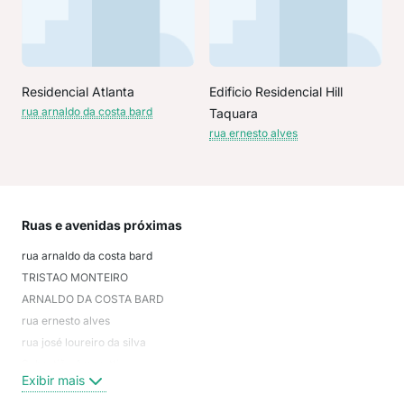
Residencial Atlanta
Edificio Residencial Hill
rua arnaldo da costa bard
Taquara
rua ernesto alves
Ruas e avenidas próximas
Mai
rua arnaldo da costa bard
Sag
TRISTAO MONTEIRO
não
ARNALDO DA COSTA BARD
Mor
rua ernesto alves
Jar
rua josé loureiro da silva
Áre
Sebastião Amoretti
Taq
Exibir mais
Exi
rua venâncio aires