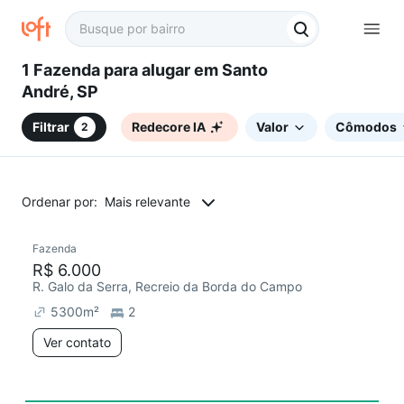
1 Fazenda para alugar em Santo
André, SP
Filtrar
Redecore IA
Valor
Cômodos
2
Ordenar por:
Mais relevante
Fazenda
Chegou este mês
R$ 6.000
R. Galo da Serra, Recreio da Borda do Campo
5300
m²
2
Ver contato